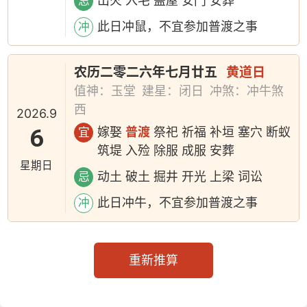
出火 入宅 盖屋 安门 安葬
忌
此日冲鼠，不宜参加普渡之事
冲
农历二零二六年七月廿五
黄道日
值神：玉堂
建星：闭日
冲煞：冲牛煞
西
2026.9
6
嫁娶
普渡
祭祀 祈福 补垣 塞穴 断蚁
宜
筑堤 入殓 除服 成服 安葬
星期日
动土 破土 掘井 开光 上梁 词讼
忌
此日冲牛，不宜参加普渡之事
冲
重新推算