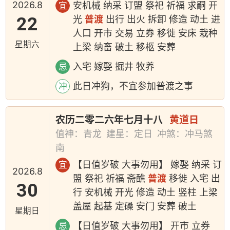
2026.8
安机械 纳采 订盟 祭祀 祈福 求嗣 开
宜
22
光
普渡
出行 出火 拆卸 修造 动土 进
人口 开市 交易 立券 移徙 安床 栽种
星期六
上梁 纳畜 破土 移柩 安葬
入宅 嫁娶 掘井 牧养
忌
此日冲狗，不宜参加普渡之事
冲
农历二零二六年七月十八
黄道日
值神：青龙
建星：定日
冲煞：冲马煞
南
【日值岁破 大事勿用】 嫁娶 纳采 订
宜
2026.8
盟 祭祀 祈福 斋醮
普渡
移徙 入宅 出
30
行 安机械 开光 修造 动土 竖柱 上梁
盖屋 起基 定磉 安门 安葬 破土
星期日
【日值岁破 大事勿用】 开市 立券
忌