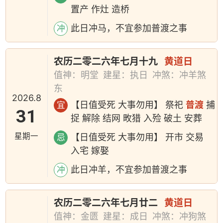
置产 作灶 造桥
此日冲马，不宜参加普渡之事
冲
农历二零二六年七月十九
黄道日
值神：明堂
建星：执日
冲煞：冲羊煞
东
2026.8
【日值受死 大事勿用】 祭祀
普渡
捕
宜
31
捉 解除 结网 畋猎 入殓 破土 安葬
星期一
【日值受死 大事勿用】 开市 交易
忌
入宅 嫁娶
此日冲羊，不宜参加普渡之事
冲
农历二零二六年七月廿二
黄道日
值神：金匮
建星：成日
冲煞：冲狗煞