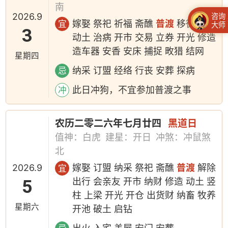
南
2026.9
咨询
嫁娶 祭祀 祈福 斋醮
普渡
移徙 入宅
宜
大师
3
动土 治病 开市 交易 立券 开光 修造
造车器 安香 安床 捕捉 畋猎 结网
星期四
纳采 订盟 经络 行丧 安葬 探病
忌
此日冲狗，不宜参加普渡之事
冲
农历二零二六年七月廿四
黑道日
值神：白虎
建星：开日
冲煞：冲鼠煞
北
2026.9
嫁娶 订盟 纳采 祭祀 斋醮
普渡
解除
宜
5
出行 会亲友 开市 纳财 修造 动土 竖
柱 上梁 开光 开仓 出货财 纳畜 牧养
星期六
开池 破土 启钻