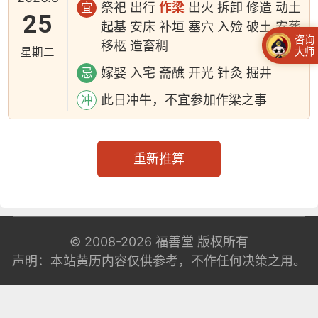
祭祀 出行
作梁
出火 拆卸 修造 动土
宜
25
起基 安床 补垣 塞穴 入殓 破土 安葬
咨询
移柩 造畜稠
星期二
大师
嫁娶 入宅 斋醮 开光 针灸 掘井
忌
此日冲牛，不宜参加作梁之事
冲
重新推算
© 2008-2026
福善堂
版权所有
声明：本站黄历内容仅供参考，不作任何决策之用。