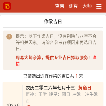
查吉
测算
大师
作梁吉日
提示：以下作梁吉日，没有剔除与八字不合
等相关因素，请综合参考各项因素再选用吉
日。
周易大师亲算，提供专业吉日择取服务！
详
情
1
已筛选出适宜作梁的吉日共
天
农历二零二六年七月十三
黄道日
值神：玉堂
建星：闭日
冲煞：冲牛煞
西
2026.8