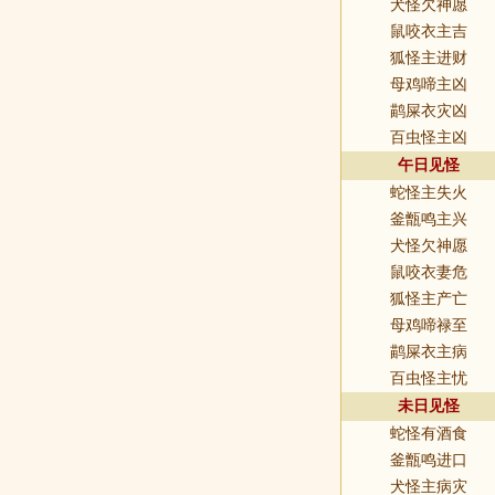
犬怪欠神愿
鼠咬衣主吉
狐怪主进财
母鸡啼主凶
鹋屎衣灾凶
百虫怪主凶
午日见怪
蛇怪主失火
釜甑鸣主兴
犬怪欠神愿
鼠咬衣妻危
狐怪主产亡
母鸡啼禄至
鹋屎衣主病
百虫怪主忧
未日见怪
蛇怪有酒食
釜甑鸣进口
犬怪主病灾