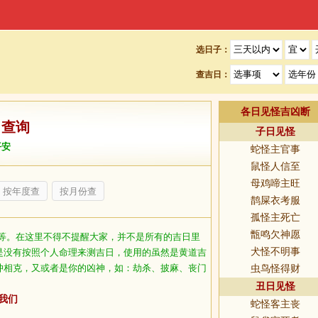
选日子：
查吉日：
各日见怪吉凶断
日查询
子日见怪
平安
蛇怪主官事
鼠怪人信至
母鸡啼主旺
按年度查
按月份查
鹊屎衣考服
孤怪主死亡
甑鸣欠神愿
等。在这里不得不提醒大家，并不是所有的吉日里
犬怪不明事
是没有按照个人命理来测吉日，使用的虽然是黄道吉
冲相克，又或者是你的凶神，如：劫杀、披麻、丧门
虫鸟怪得财
丑日见怪
我们
蛇怪客主丧