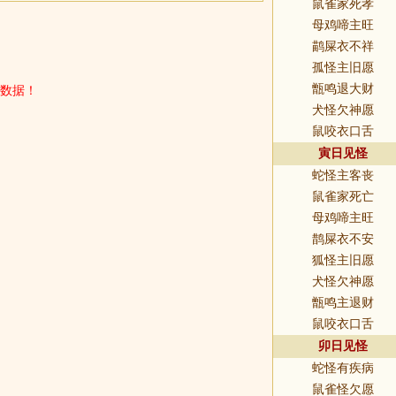
鼠雀家死孝
母鸡啼主旺
鹋屎衣不祥
孤怪主旧愿
数据！
甑鸣退大财
犬怪欠神愿
鼠咬衣口舌
寅日见怪
蛇怪主客丧
鼠雀家死亡
母鸡啼主旺
鹊屎衣不安
狐怪主旧愿
犬怪欠神愿
甑鸣主退财
鼠咬衣口舌
卯日见怪
蛇怪有疾病
鼠雀怪欠愿