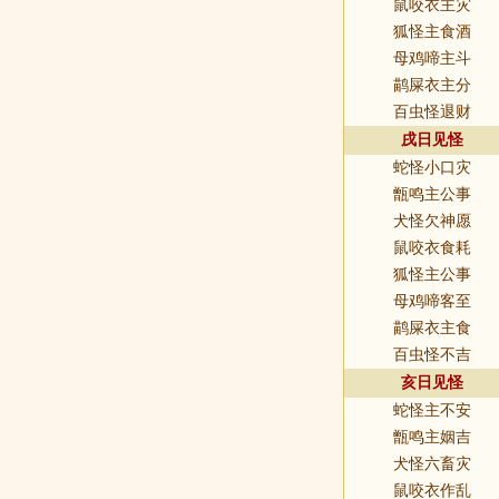
鼠咬衣主灾
狐怪主食酒
母鸡啼主斗
鹋屎衣主分
百虫怪退财
戌日见怪
蛇怪小口灾
甑鸣主公事
犬怪欠神愿
鼠咬衣食耗
狐怪主公事
母鸡啼客至
鹋屎衣主食
百虫怪不吉
亥日见怪
蛇怪主不安
甑鸣主姻吉
犬怪六畜灾
鼠咬衣作乱