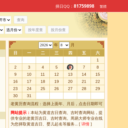
81759898
择日QQ：
繁體
按年度查
按月份查
年
月
日
一
二
三
四
五
六
1
2
3
4
5
6
7
8
9
10
11
12
13
14
15
16
17
18
19
20
21
22
23
24
25
26
27
28
29
30
31
老黄历查询流程：选择上面年、月后，点击日期即可
网站提示：
本站为
黄道吉日查询
、
吉时查询
网站，提
供专业的
老黄历吉日、吉时查询
。周易大师专业在线
为您择取
黄道吉日
、婴儿起名等服务… [
详情
]