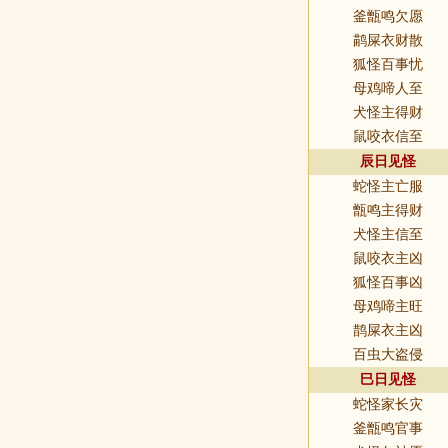
釜甑鸣欠愿
鹋屎衣财散
狐怪百事忧
母鸡啼人至
犬怪主得财
鼠咬衣信至
辰日见怪
蛇怪主亡服
甑鸣主得财
犬怪主信至
鼠咬衣主凶
狐怪百事凶
母鸡啼主旺
鹊屎衣主凶
百虫大盗侵
巳日见怪
蛇怪家长灾
釜甑鸣官事