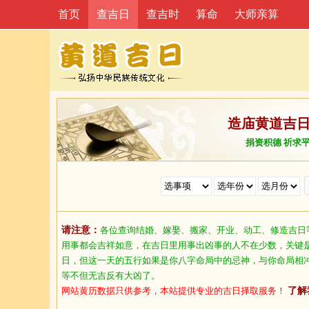
首页
查吉日
查吉时
算命
大师亲算
造庙黄道吉
捐资积德 祈求
请注意：
各位查询结婚、嫁娶、搬家、开业、动工、修造吉日
用事都会吉祥如意，在吉日里用事出凶事的人不在少数，关键
日，但这一天的五行如果是你八字命局中的忌神，与你命局相
等不但无吉反有大凶了。
网站黄历数据只供参考，本站提供专业的吉日择取服务！
了解