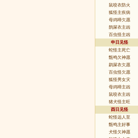
鼠咬衣防火
狐怪主疾病
母鸡啼欠愿
鹊屎衣主凶
百虫怪主凶
申日见怪
蛇怪主死亡
甑鸣欠神愿
鹋屎衣欠愿
百虫怪欠愿
狐怪男女灾
母鸡啼主凶
鼠咬衣主凶
猪犬怪主旺
酉日见怪
蛇怪远人至
甑鸣主好事
犬怪欠神愿