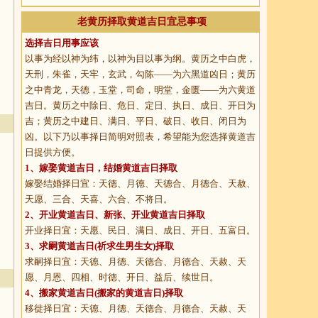
老黄历择取黄道吉日宜忌事项
选择吉日用事应该
以事为经以神为纬，以神为目以事为纲。黄历之中白虎，
天刑，朱雀，天牢，玄武，勾陈——为六黑道凶日；黄历
之中青龙，天德，玉堂，司命，明堂，金匮——为六黄道
吉日。黄历之中除日、危日、定日、执日、成日、开日为
吉；黄历之中建日、满日、平日、破日、收日、闭日为
凶。以下乃以事择日简明对照表，希望能为您选择黄道吉
日提供方便。
1、
嫁娶黄道吉日
，结婚黄道吉日择取
嫁娶结婚择日宜：天德、月德、天德合、月德合、天赦、
天愿、三合、天喜、六合、不将日。
2、
开业黄道吉日
、新张、开业黄道吉日择取
开业择日宜：天愿、民日、满日、成日、开日、五富日。
3、
求嗣黄道吉日
(祈求生男生女)择取
求嗣择日宜：天德、月德、天德合、月德合、天赦、天
愿、月恩、四相、时德、开日、益后、续世日。
4、
搬家黄道吉日
(搬家的黄道吉日)择取
移徙择日宜：天德、月德、天德合、月德合、天赦、天