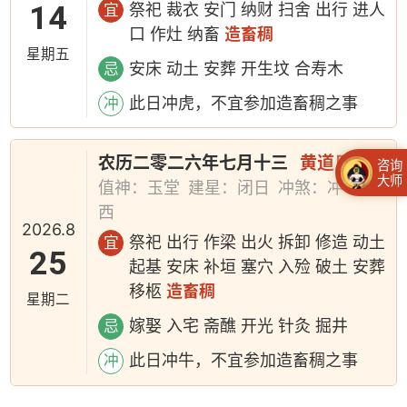
14
祭祀 裁衣 安门 纳财 扫舍 出行 进人
宜
口 作灶 纳畜
造畜稠
星期五
安床 动土 安葬 开生坟 合寿木
忌
此日冲虎，不宜参加造畜稠之事
冲
农历二零二六年七月十三
黄道日
咨询
大师
值神：玉堂
建星：闭日
冲煞：冲牛煞
西
2026.8
祭祀 出行 作梁 出火 拆卸 修造 动土
宜
25
起基 安床 补垣 塞穴 入殓 破土 安葬
移柩
造畜稠
星期二
嫁娶 入宅 斋醮 开光 针灸 掘井
忌
此日冲牛，不宜参加造畜稠之事
冲