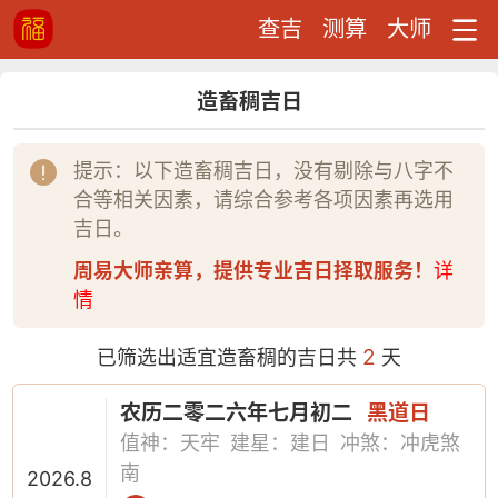
查吉
测算
大师
造畜稠吉日
提示：以下造畜稠吉日，没有剔除与八字不
合等相关因素，请综合参考各项因素再选用
吉日。
周易大师亲算，提供专业吉日择取服务！
详
情
2
已筛选出适宜造畜稠的吉日共
天
农历二零二六年七月初二
黑道日
值神：天牢
建星：建日
冲煞：冲虎煞
南
2026.8