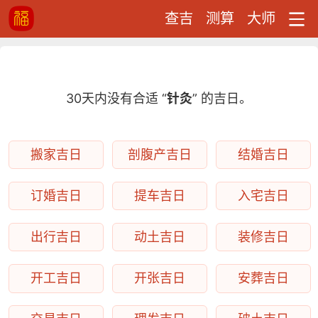
查吉
测算
大师
30天内没有合适 “
针灸
” 的吉日。
搬家吉日
剖腹产吉日
结婚吉日
订婚吉日
提车吉日
入宅吉日
出行吉日
动土吉日
装修吉日
开工吉日
开张吉日
安葬吉日