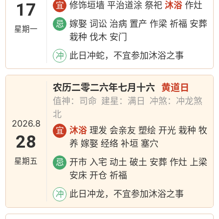
17
修饰垣墙 平治道涂 祭祀
沐浴
作灶
宜
嫁娶 词讼 治病 置产 作梁 祈福 安葬
忌
星期一
栽种 伐木 安门
此日冲蛇，不宜参加沐浴之事
冲
农历二零二六年七月十六
黄道日
值神：司命
建星：满日
冲煞：冲龙煞
北
2026.8
沐浴
理发 会亲友 塑绘 开光 栽种 牧
宜
28
养 嫁娶 经络 补垣 塞穴
星期五
开市 入宅 动土 破土 安葬 作灶 上梁
忌
安床 开仓 祈福
此日冲龙，不宜参加沐浴之事
冲