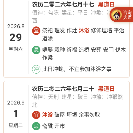
农历二零二六年七月十七
黑道日
值神：勾陈
建星：平日
冲煞：冲蛇煞
咨询
大师
西
2026.8
祭祀 理发 作灶
沐浴
修饰垣墙 平治
宜
29
道涂
星期六
嫁娶 栽种 祈福 造桥 安葬 安门 伐木
忌
作梁
此日冲蛇，不宜参加沐浴之事
冲
农历二零二六年七月二十
黑道日
值神：天刑
建星：破日
冲煞：冲猴煞
2026.9
北
1
沐浴
破屋 坏垣 余事勿取
宜
星期二
斋醮 开市
忌