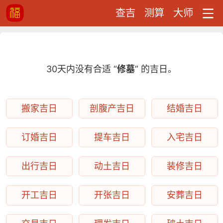
查吉
测算
大师
30天内没有合适 “
修墓
” 的吉日。
搬家吉日
剖腹产吉日
结婚吉日
订婚吉日
提车吉日
入宅吉日
出行吉日
动土吉日
装修吉日
开工吉日
开张吉日
安葬吉日