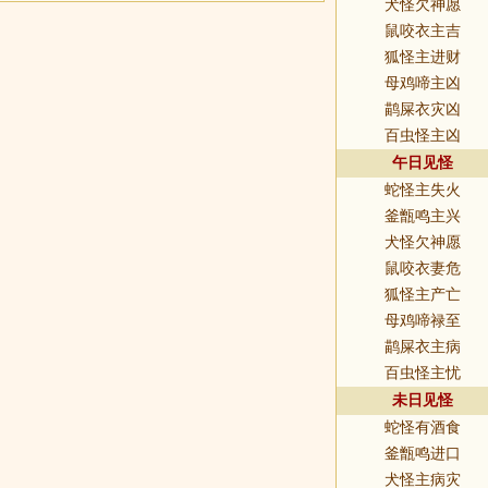
犬怪欠神愿
鼠咬衣主吉
狐怪主进财
母鸡啼主凶
鹋屎衣灾凶
百虫怪主凶
午日见怪
蛇怪主失火
釜甑鸣主兴
犬怪欠神愿
鼠咬衣妻危
狐怪主产亡
母鸡啼禄至
鹋屎衣主病
百虫怪主忧
未日见怪
蛇怪有酒食
釜甑鸣进口
犬怪主病灾