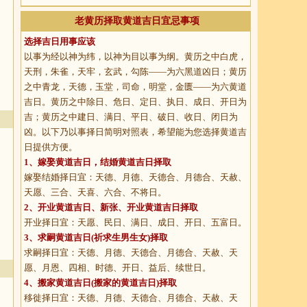
老黄历择取黄道吉日宜忌事项
选择吉日用事应该
以事为经以神为纬，以神为目以事为纲。黄历之中白虎，
天刑，朱雀，天牢，玄武，勾陈——为六黑道凶日；黄历
之中青龙，天德，玉堂，司命，明堂，金匮——为六黄道
吉日。黄历之中除日、危日、定日、执日、成日、开日为
吉；黄历之中建日、满日、平日、破日、收日、闭日为
凶。以下乃以事择日简明对照表，希望能为您选择黄道吉
日提供方便。
1、
嫁娶黄道吉日
，结婚黄道吉日择取
嫁娶结婚择日宜：天德、月德、天德合、月德合、天赦、
天愿、三合、天喜、六合、不将日。
2、
开业黄道吉日
、新张、开业黄道吉日择取
开业择日宜：天愿、民日、满日、成日、开日、五富日。
3、
求嗣黄道吉日
(祈求生男生女)择取
求嗣择日宜：天德、月德、天德合、月德合、天赦、天
愿、月恩、四相、时德、开日、益后、续世日。
4、
搬家黄道吉日
(搬家的黄道吉日)择取
移徙择日宜：天德、月德、天德合、月德合、天赦、天