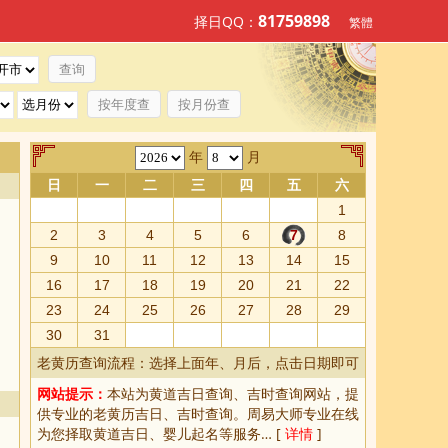
81759898
择日QQ：
繁體
按年度查
按月份查
年
月
日
一
二
三
四
五
六
1
2
3
4
5
6
7
8
9
10
11
12
13
14
15
16
17
18
19
20
21
22
23
24
25
26
27
28
29
30
31
老黄历查询流程：选择上面年、月后，点击日期即可
网站提示：
本站为
黄道吉日查询
、
吉时查询
网站，提
供专业的
老黄历吉日、吉时查询
。周易大师专业在线
为您择取
黄道吉日
、婴儿起名等服务… [
详情
]