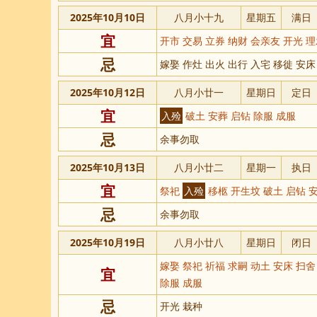
2025年10月10日
八月小十九
星期五
满日
宜
开市 交易 立券 纳财 会亲友 开光 
忌
嫁娶 作灶 出火 出行 入宅 移徙 安床
2025年10月12日
八月小廿一
星期日
定日
宜
入殓
破土 安葬 启钻 除服 成服
忌
余事勿取
2025年10月13日
八月小廿二
星期一
执日
宜
祭祀
入殓
移柩 开生坟 破土 启钻 
忌
余事勿取
2025年10月19日
八月小廿八
星期日
闭日
嫁娶 祭祀 祈福 求嗣 动土 安床 扫
宜
除服 成服
忌
开光 栽种