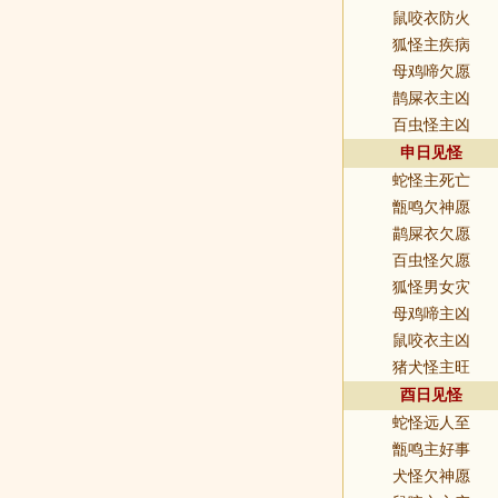
鼠咬衣防火
狐怪主疾病
母鸡啼欠愿
鹊屎衣主凶
百虫怪主凶
申日见怪
蛇怪主死亡
甑鸣欠神愿
鹋屎衣欠愿
百虫怪欠愿
狐怪男女灾
母鸡啼主凶
鼠咬衣主凶
猪犬怪主旺
酉日见怪
蛇怪远人至
甑鸣主好事
犬怪欠神愿