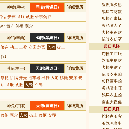
釜甑鸣欠愿
冲猴(庚申)
司命(黄道日)
详细黄历
鹋屎衣财散
启钻 安葬 除服 成服 余事勿取
狐怪百事忧
祀 置产 补垣 塞穴
母鸡啼人至
犬怪主得财
冲鸡(辛酉)
勾陈(黑道日)
详细黄历
鼠咬衣信至
 修造 动土 上梁 安床 纳畜
入殓
破土
辰日见怪
蛇怪主亡服
 作灶
甑鸣主得财
冲鼠(甲子)
天刑(黑道日)
详细黄历
犬怪主信至
鼠咬衣主凶
 祭祀 祈福 开光 造车器 出行 入宅 移徙 安床 安
狐怪百事凶
启钻 除服 成服
入殓
立碑
母鸡啼主旺
鹊屎衣主凶
百虫大盗侵
冲兔(丁卯)
天德(黄道日)
详细黄历
巳日见怪
 移徙 塞穴
入殓
破土 移柩 安葬
蛇怪家长灾
釜甑鸣官事