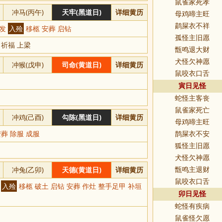
鼠雀家死孝
冲马(丙午)
天牢(黑道日)
详细黄历
母鸡啼主旺
鹋屎衣不祥
理发
入殓
移柩 安葬 启钻
孤怪主旧愿
 祈福 上梁
甑鸣退大财
犬怪欠神愿
冲猴(戊申)
司命(黄道日)
详细黄历
鼠咬衣口舌
寅日见怪
蛇怪主客丧
鼠雀家死亡
冲鸡(己酉)
勾陈(黑道日)
详细黄历
母鸡啼主旺
安葬 除服 成服
鹊屎衣不安
狐怪主旧愿
犬怪欠神愿
冲兔(乙卯)
天德(黄道日)
详细黄历
甑鸣主退财
鼠咬衣口舌
舍
入殓
移柩 破土 启钻 安葬 作灶 整手足甲 补垣
卯日见怪
蛇怪有疾病
鼠雀怪欠愿