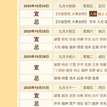
2025年10月24日
九月大初四
星期五
定日
宜
【日值受死 大事勿用】
入殓
破土 
忌
【日值受死 大事勿用】 开市 入宅 祭
2025年10月25日
九月大初五
星期六
执日
宜
嫁娶 祭祀 祈福 求嗣 开光 出行 拆卸
忌
入宅 移徙 掘井 理发 伐木 交易 开市
2025年10月28日
九月大初八
星期二
成日
嫁娶 纳采 订盟 开市 交易 立券 挂匾
宜
门 拆卸 修造 动土 栽种 安葬 破土 
忌
探病 纳畜 伐木 起基 作梁 盖屋
2025年10月31日
九月大十一
星期五
闭日
宜
嫁娶 裁衣 冠笄 合帐 祭祀 出行 安床
忌
开市 栽种 置产 词讼 安门 掘井 开光