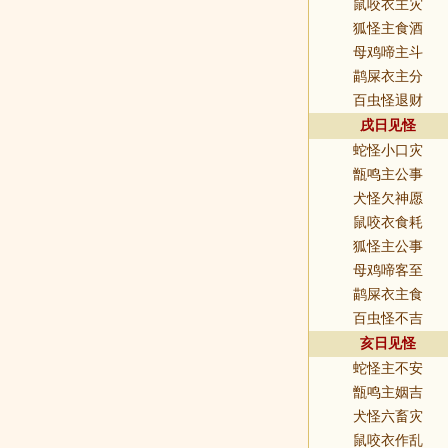
鼠咬衣主灾
狐怪主食酒
母鸡啼主斗
鹋屎衣主分
百虫怪退财
戌日见怪
蛇怪小口灾
甑鸣主公事
犬怪欠神愿
鼠咬衣食耗
狐怪主公事
母鸡啼客至
鹋屎衣主食
百虫怪不吉
亥日见怪
蛇怪主不安
甑鸣主姻吉
犬怪六畜灾
鼠咬衣作乱