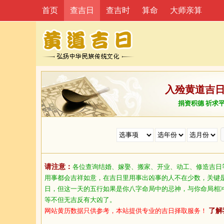
首页
查吉日
查吉时
算命
大师亲算
入殓黄道吉
捐资积德 祈求
请注意：
各位查询结婚、嫁娶、搬家、开业、动工、修造吉日
用事都会吉祥如意，在吉日里用事出凶事的人不在少数，关键
日，但这一天的五行如果是你八字命局中的忌神，与你命局相
等不但无吉反有大凶了。
网站黄历数据只供参考，本站提供专业的吉日择取服务！
了解