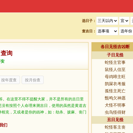
选日子：
查吉日：
各日见怪吉凶断
日查询
子日见怪
平安
蛇怪主官事
鼠怪人信至
母鸡啼主旺
按年度查
按月份查
鹊屎衣考服
孤怪主死亡
甑鸣欠神愿
等。在这里不得不提醒大家，并不是所有的吉日里
犬怪不明事
是没有按照个人命理来测吉日，使用的虽然是黄道吉
冲相克，又或者是你的凶神，如：劫杀、披麻、丧门
虫鸟怪得财
丑日见怪
我们
蛇怪客主丧