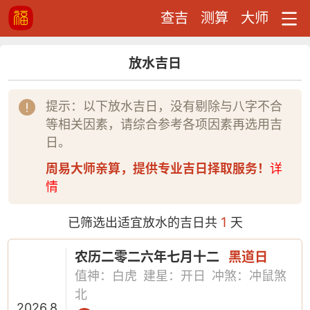
查吉
测算
大师
放水吉日
提示：以下放水吉日，没有剔除与八字不合
等相关因素，请综合参考各项因素再选用吉
日。
周易大师亲算，提供专业吉日择取服务！
详
情
1
已筛选出适宜放水的吉日共
天
农历二零二六年七月十二
黑道日
值神：白虎
建星：开日
冲煞：冲鼠煞
北
2026.8