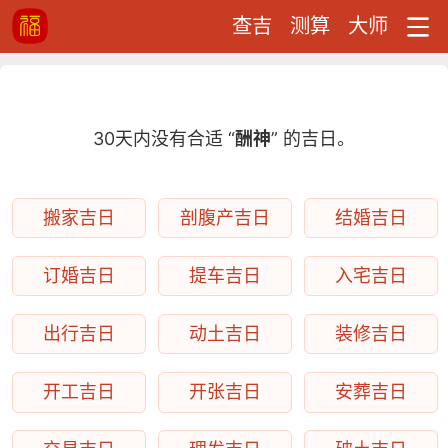
查吉
测算
大师
30天内没有合适 “
酬神
” 的吉日。
搬家吉日
剖腹产吉日
结婚吉日
订婚吉日
提车吉日
入宅吉日
出行吉日
动土吉日
装修吉日
开工吉日
开张吉日
安葬吉日