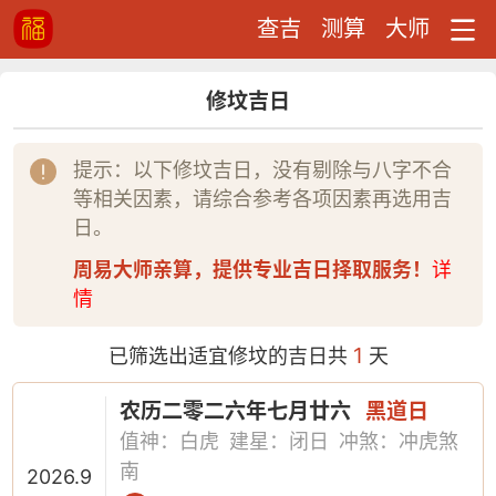
查吉
测算
大师
修坟吉日
提示：以下修坟吉日，没有剔除与八字不合
等相关因素，请综合参考各项因素再选用吉
日。
周易大师亲算，提供专业吉日择取服务！
详
情
1
已筛选出适宜修坟的吉日共
天
农历二零二六年七月廿六
黑道日
值神：白虎
建星：闭日
冲煞：冲虎煞
南
2026.9