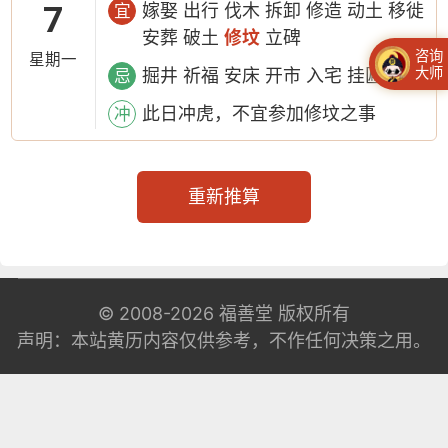
7
嫁娶 出行 伐木 拆卸 修造 动土 移徙
宜
安葬 破土
修坟
立碑
咨询
星期一
大师
掘井 祈福 安床 开市 入宅 挂匾 开光
忌
此日冲虎，不宜参加修坟之事
冲
重新推算
© 2008-2026
福善堂
版权所有
声明：本站黄历内容仅供参考，不作任何决策之用。