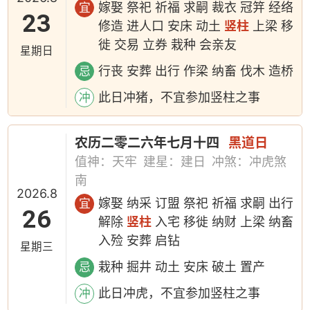
嫁娶 祭祀 祈福 求嗣 裁衣 冠笄 经络
宜
23
修造 进人口 安床 动土
竖柱
上梁 移
徙 交易 立券 栽种 会亲友
星期日
行丧 安葬 出行 作梁 纳畜 伐木 造桥
忌
此日冲猪，不宜参加竖柱之事
冲
农历二零二六年七月十四
黑道日
值神：天牢
建星：建日
冲煞：冲虎煞
南
2026.8
嫁娶 纳采 订盟 祭祀 祈福 求嗣 出行
宜
26
解除
竖柱
入宅 移徙 纳财 上梁 纳畜
入殓 安葬 启钻
星期三
栽种 掘井 动土 安床 破土 置产
忌
此日冲虎，不宜参加竖柱之事
冲