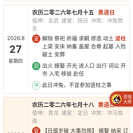
农历二零二六年七月十五
黑道日
值神：玄武
建星：除日
冲煞：冲兔煞
东
2026.8
解除 祭祀 祈福 求嗣 修造 动土
竖柱
宜
27
上梁 安床 纳畜 盖屋 合脊 起基 入殓
破土 安葬
星期四
出火 嫁娶 开光 进人口 出行 词讼 开
忌
市 入宅 移徙 赴任
此日冲兔，不宜参加竖柱之事
冲
咨询
大师
农历二零二六年七月十八
黄道日
值神：青龙
建星：定日
冲煞：冲马煞
南
【日值岁破 大事勿用】 嫁娶 纳采 订
宜