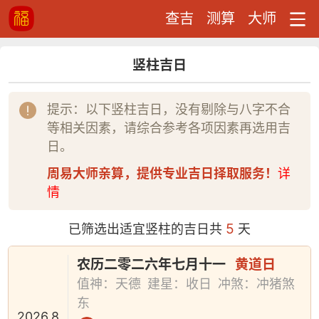
查吉
测算
大师
竖柱吉日
提示：以下竖柱吉日，没有剔除与八字不合
等相关因素，请综合参考各项因素再选用吉
日。
周易大师亲算，提供专业吉日择取服务！
详
情
5
已筛选出适宜竖柱的吉日共
天
农历二零二六年七月十一
黄道日
值神：天德
建星：收日
冲煞：冲猪煞
东
2026.8