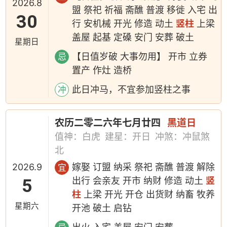
2026.8
盟 祭祀 祈福 斋醮 普渡 移徙 入宅 出
30
行 安机械 开光 修造 动土
竖柱
上梁
盖屋 起基 定磉 安门 安葬 破土
星期日
【日值岁破 大事勿用】 开市 立券
忌
置产 作灶 造桥
此日冲马，不宜参加竖柱之事
冲
农历二零二六年七月廿四
黑道日
值神：白虎
建星：开日
冲煞：冲鼠煞
北
2026.9
嫁娶 订盟 纳采 祭祀 斋醮 普渡 解除
宜
5
出行 会亲友 开市 纳财 修造 动土
竖
柱
上梁 开光 开仓 出货财 纳畜 牧养
星期六
开池 破土 启钻