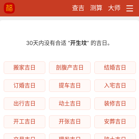
查吉
测算
大师
30天内没有合适 “
开生坟
” 的吉日。
搬家吉日
剖腹产吉日
结婚吉日
订婚吉日
提车吉日
入宅吉日
出行吉日
动土吉日
装修吉日
开工吉日
开张吉日
安葬吉日