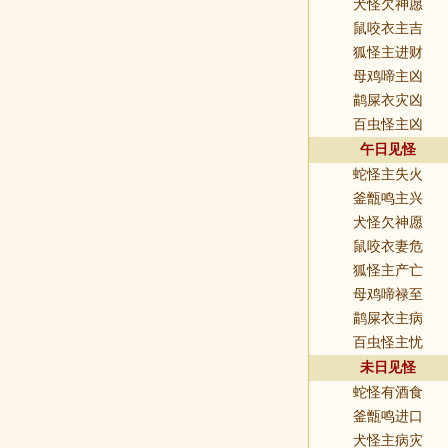
犬怪欠神愿
鼠咬衣主吉
狐怪主进财
母鸡啼主凶
鹋屎衣灾凶
百虫怪主凶
午日见怪
蛇怪主失火
釜甑鸣主兴
犬怪欠神愿
鼠咬衣妻危
狐怪主产亡
母鸡啼禄至
鹋屎衣主病
百虫怪主忧
未日见怪
蛇怪有酒食
釜甑鸣进口
犬怪主病灾