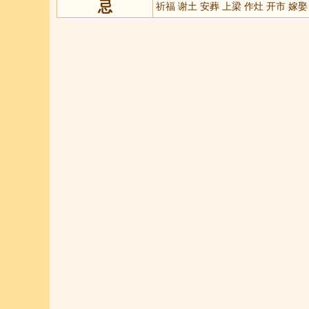
忌
祈福 谢土 安葬 上梁 作灶 开市 嫁娶