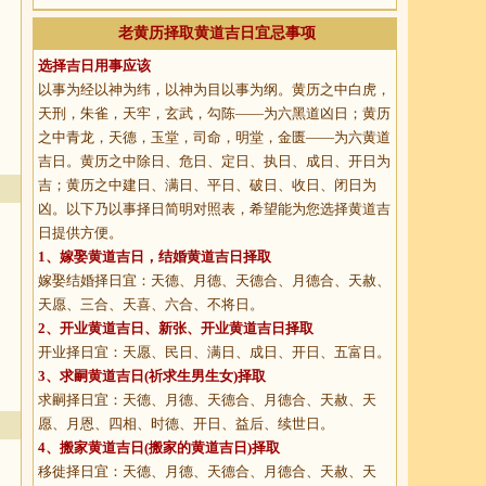
老黄历择取黄道吉日宜忌事项
选择吉日用事应该
以事为经以神为纬，以神为目以事为纲。黄历之中白虎，
天刑，朱雀，天牢，玄武，勾陈——为六黑道凶日；黄历
之中青龙，天德，玉堂，司命，明堂，金匮——为六黄道
吉日。黄历之中除日、危日、定日、执日、成日、开日为
吉；黄历之中建日、满日、平日、破日、收日、闭日为
凶。以下乃以事择日简明对照表，希望能为您选择黄道吉
日提供方便。
1、
嫁娶黄道吉日
，结婚黄道吉日择取
嫁娶结婚择日宜：天德、月德、天德合、月德合、天赦、
天愿、三合、天喜、六合、不将日。
2、
开业黄道吉日
、新张、开业黄道吉日择取
开业择日宜：天愿、民日、满日、成日、开日、五富日。
3、
求嗣黄道吉日
(祈求生男生女)择取
求嗣择日宜：天德、月德、天德合、月德合、天赦、天
愿、月恩、四相、时德、开日、益后、续世日。
4、
搬家黄道吉日
(搬家的黄道吉日)择取
移徙择日宜：天德、月德、天德合、月德合、天赦、天