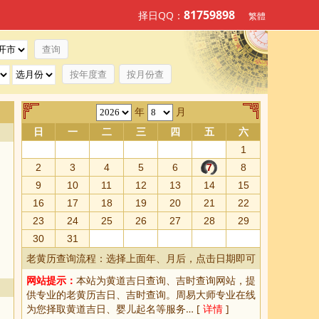
81759898
择日QQ：
繁體
按年度查
按月份查
年
月
日
一
二
三
四
五
六
1
2
3
4
5
6
7
8
9
10
11
12
13
14
15
16
17
18
19
20
21
22
23
24
25
26
27
28
29
30
31
老黄历查询流程：选择上面年、月后，点击日期即可
网站提示：
本站为
黄道吉日查询
、
吉时查询
网站，提
供专业的
老黄历吉日、吉时查询
。周易大师专业在线
为您择取
黄道吉日
、婴儿起名等服务… [
详情
]