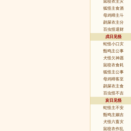
鼠咬衣主灾
狐怪主食酒
母鸡啼主斗
鹋屎衣主分
百虫怪退财
戌日见怪
蛇怪小口灾
甑鸣主公事
犬怪欠神愿
鼠咬衣食耗
狐怪主公事
母鸡啼客至
鹋屎衣主食
百虫怪不吉
亥日见怪
蛇怪主不安
甑鸣主姻吉
犬怪六畜灾
鼠咬衣作乱