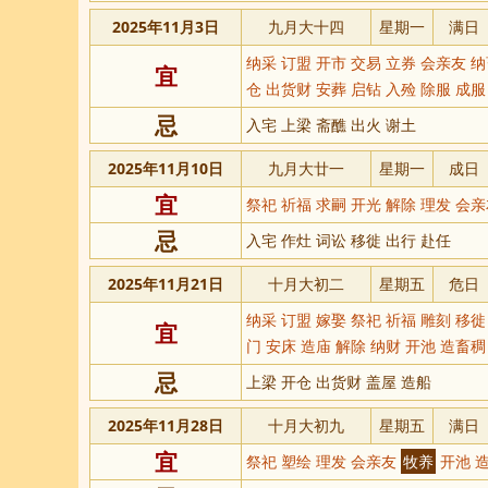
2025年11月3日
九月大十四
星期一
满日
纳采 订盟 开市 交易 立券 会亲友 
宜
仓 出货财 安葬 启钻 入殓 除服 成服
忌
入宅 上梁 斋醮 出火 谢土
2025年11月10日
九月大廿一
星期一
成日
宜
祭祀 祈福 求嗣 开光 解除 理发 会
忌
入宅 作灶 词讼 移徙 出行 赴任
2025年11月21日
十月大初二
星期五
危日
纳采 订盟 嫁娶 祭祀 祈福 雕刻 移徙
宜
门 安床 造庙 解除 纳财 开池 造畜
忌
上梁 开仓 出货财 盖屋 造船
2025年11月28日
十月大初九
星期五
满日
宜
祭祀 塑绘 理发 会亲友
牧养
开池 造