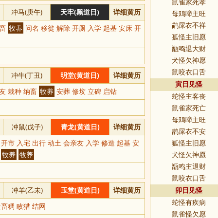
鼠雀家死孝
冲马(庚午)
天牢(黑道日)
详细黄历
母鸡啼主旺
鹋屎衣不祥
纳畜
牧养
问名 移徙 解除 开厕 入学 起基 安床 开
孤怪主旧愿
甑鸣退大财
犬怪欠神愿
鼠咬衣口舌
冲牛(丁丑)
明堂(黄道日)
详细黄历
寅日见怪
亲友 栽种 纳畜
牧养
安葬 修坟 立碑 启钻
蛇怪主客丧
鼠雀家死亡
母鸡啼主旺
冲鼠(戊子)
青龙(黄道日)
详细黄历
鹊屎衣不安
 开市 入宅 出行 动土 会亲友 入学 修造 起基 安
狐怪主旧愿
稠
牧养
牧养
犬怪欠神愿
甑鸣主退财
鼠咬衣口舌
冲羊(乙未)
玉堂(黄道日)
详细黄历
卯日见怪
蛇怪有疾病
畜稠 畋猎 结网
鼠雀怪欠愿