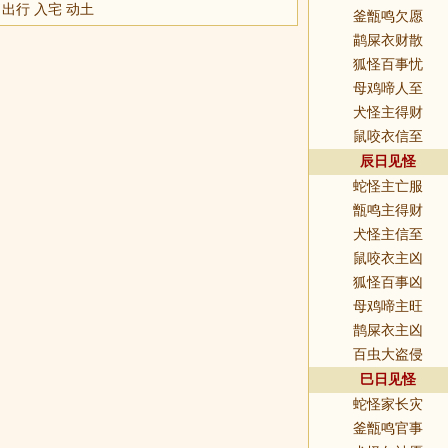
 出行 入宅 动土
釜甑鸣欠愿
鹋屎衣财散
狐怪百事忧
母鸡啼人至
犬怪主得财
鼠咬衣信至
辰日见怪
蛇怪主亡服
甑鸣主得财
犬怪主信至
鼠咬衣主凶
狐怪百事凶
母鸡啼主旺
鹊屎衣主凶
百虫大盗侵
巳日见怪
蛇怪家长灾
釜甑鸣官事