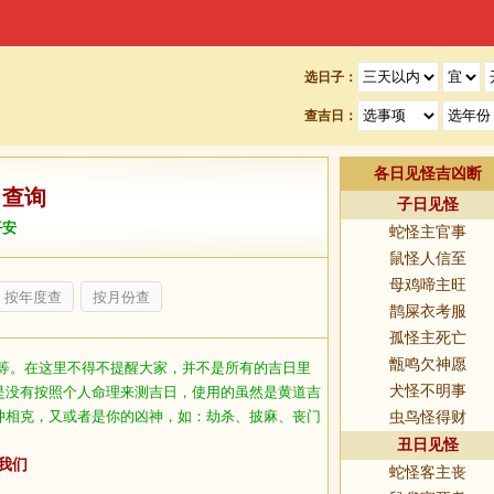
选日子：
查吉日：
各日见怪吉凶断
日查询
子日见怪
平安
蛇怪主官事
鼠怪人信至
母鸡啼主旺
按年度查
按月份查
鹊屎衣考服
孤怪主死亡
甑鸣欠神愿
等。在这里不得不提醒大家，并不是所有的吉日里
犬怪不明事
是没有按照个人命理来测吉日，使用的虽然是黄道吉
冲相克，又或者是你的凶神，如：劫杀、披麻、丧门
虫鸟怪得财
丑日见怪
我们
蛇怪客主丧