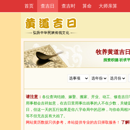
首页
查吉日
查吉时
算命
大师亲算
牧养黄道吉
捐资积德 祈求
请注意：
各位查询结婚、嫁娶、搬家、开业、动工、修造吉日
用事都会吉祥如意，在吉日里用事出凶事的人不在少数，关键
日，但这一天的五行如果是你八字命局中的忌神，与你命局相
等不但无吉反有大凶了。
网站黄历数据只供参考，本站提供专业的吉日择取服务！
了解