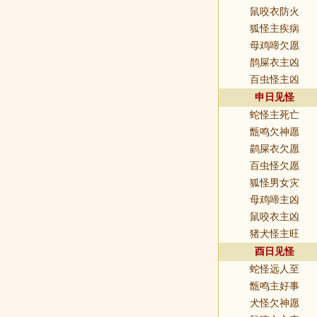
鼠咬衣防火
狐怪主疾病
母鸡啼欠愿
鹊屎衣主凶
百虫怪主凶
申日见怪
蛇怪主死亡
甑鸣欠神愿
鹋屎衣欠愿
百虫怪欠愿
狐怪男女灾
母鸡啼主凶
鼠咬衣主凶
猪犬怪主旺
酉日见怪
蛇怪远人至
甑鸣主好事
犬怪欠神愿