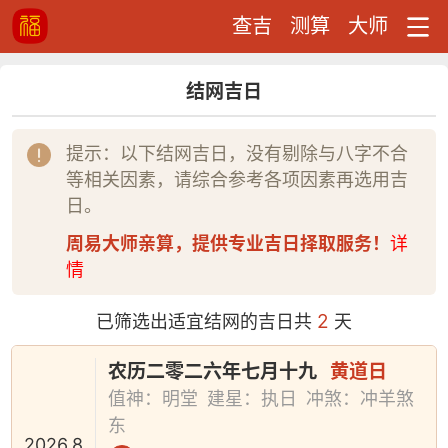
查吉
测算
大师
结网吉日
提示：以下结网吉日，没有剔除与八字不合
等相关因素，请综合参考各项因素再选用吉
日。
周易大师亲算，提供专业吉日择取服务！
详
情
2
已筛选出适宜结网的吉日共
天
农历二零二六年七月十九
黄道日
值神：明堂
建星：执日
冲煞：冲羊煞
东
2026.8