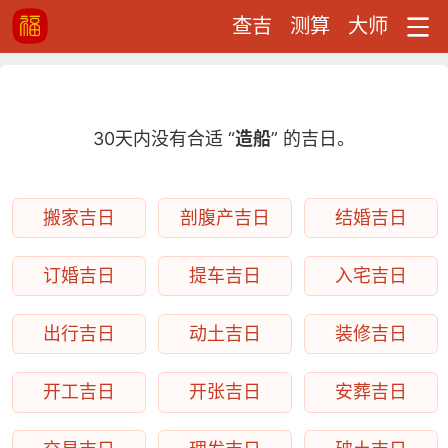
查吉
测算
大师
30天内没有合适 “
造船
” 的吉日。
搬家吉日
剖腹产吉日
结婚吉日
订婚吉日
提车吉日
入宅吉日
出行吉日
动土吉日
装修吉日
开工吉日
开张吉日
安葬吉日