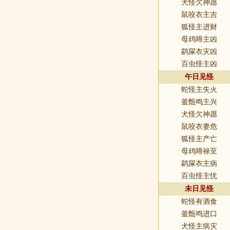
犬怪欠神愿
鼠咬衣主吉
狐怪主进财
母鸡啼主凶
鹋屎衣灾凶
百虫怪主凶
午日见怪
蛇怪主失火
釜甑鸣主兴
犬怪欠神愿
鼠咬衣妻危
狐怪主产亡
母鸡啼禄至
鹋屎衣主病
百虫怪主忧
未日见怪
蛇怪有酒食
釜甑鸣进口
犬怪主病灾