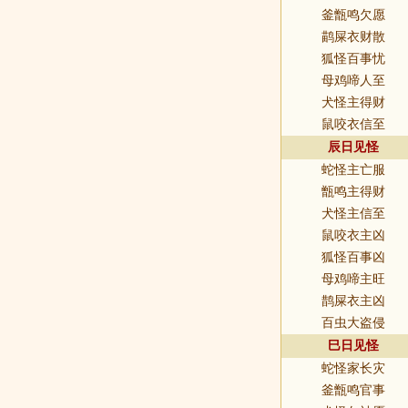
釜甑鸣欠愿
鹋屎衣财散
狐怪百事忧
母鸡啼人至
犬怪主得财
鼠咬衣信至
辰日见怪
蛇怪主亡服
甑鸣主得财
犬怪主信至
鼠咬衣主凶
狐怪百事凶
母鸡啼主旺
鹊屎衣主凶
百虫大盗侵
巳日见怪
蛇怪家长灾
釜甑鸣官事