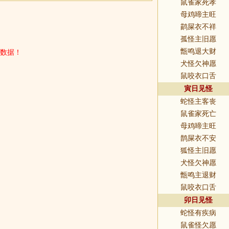
鼠雀家死孝
母鸡啼主旺
鹋屎衣不祥
孤怪主旧愿
数据！
甑鸣退大财
犬怪欠神愿
鼠咬衣口舌
寅日见怪
蛇怪主客丧
鼠雀家死亡
母鸡啼主旺
鹊屎衣不安
狐怪主旧愿
犬怪欠神愿
甑鸣主退财
鼠咬衣口舌
卯日见怪
蛇怪有疾病
鼠雀怪欠愿