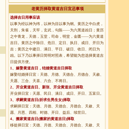
老黄历择取黄道吉日宜忌事项
选择吉日用事应该
以事为经以神为纬，以神为目以事为纲。黄历之中白虎，
天刑，朱雀，天牢，玄武，勾陈——为六黑道凶日；黄历
之中青龙，天德，玉堂，司命，明堂，金匮——为六黄道
吉日。黄历之中除日、危日、定日、执日、成日、开日为
吉；黄历之中建日、满日、平日、破日、收日、闭日为
凶。以下乃以事择日简明对照表，希望能为您选择黄道吉
日提供方便。
1、
嫁娶黄道吉日
，结婚黄道吉日择取
嫁娶结婚择日宜：天德、月德、天德合、月德合、天赦、
天愿、三合、天喜、六合、不将日。
2、
开业黄道吉日
、新张、开业黄道吉日择取
开业择日宜：天愿、民日、满日、成日、开日、五富日。
3、
求嗣黄道吉日
(祈求生男生女)择取
求嗣择日宜：天德、月德、天德合、月德合、天赦、天
愿、月恩、四相、时德、开日、益后、续世日。
4、
搬家黄道吉日
(搬家的黄道吉日)择取
移徙择日宜：天德、月德、天德合、月德合、天赦、天