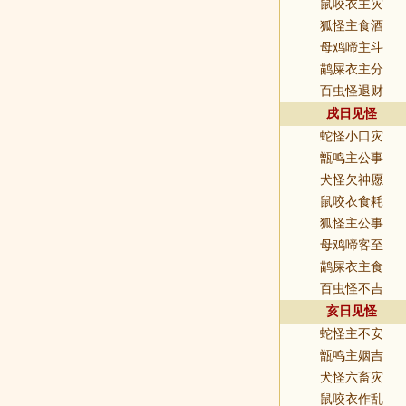
鼠咬衣主灾
狐怪主食酒
母鸡啼主斗
鹋屎衣主分
百虫怪退财
戌日见怪
蛇怪小口灾
甑鸣主公事
犬怪欠神愿
鼠咬衣食耗
狐怪主公事
母鸡啼客至
鹋屎衣主食
百虫怪不吉
亥日见怪
蛇怪主不安
甑鸣主姻吉
犬怪六畜灾
鼠咬衣作乱