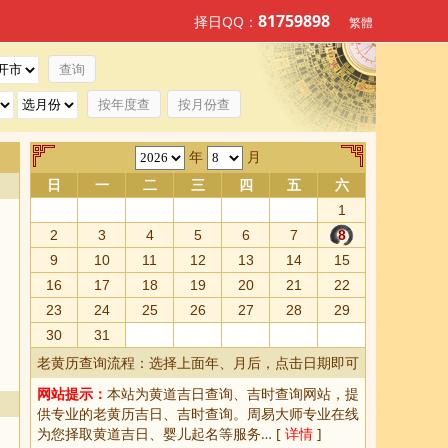
81759898
择日QQ：
繁體
按年度查
按月份查
年
月
日
一
二
三
四
五
六
1
2
3
4
5
6
7
8
9
10
11
12
13
14
15
16
17
18
19
20
21
22
23
24
25
26
27
28
29
30
31
老黄历查询流程：选择上面年、月后，点击日期即可
网站提示：
本站为
黄道吉日查询
、
吉时查询
网站，提
供专业的
老黄历吉日、吉时查询
。周易大师专业在线
为您择取
黄道吉日
、婴儿起名等服务… [
详情
]