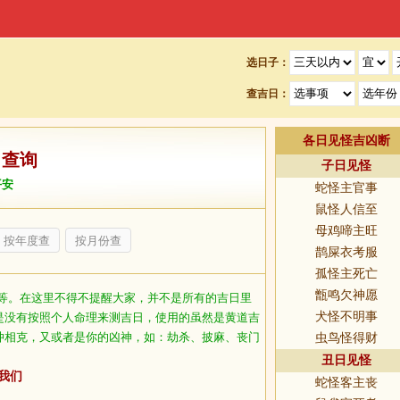
选日子：
查吉日：
各日见怪吉凶断
日查询
子日见怪
平安
蛇怪主官事
鼠怪人信至
母鸡啼主旺
按年度查
按月份查
鹊屎衣考服
孤怪主死亡
甑鸣欠神愿
等。在这里不得不提醒大家，并不是所有的吉日里
犬怪不明事
是没有按照个人命理来测吉日，使用的虽然是黄道吉
冲相克，又或者是你的凶神，如：劫杀、披麻、丧门
虫鸟怪得财
丑日见怪
我们
蛇怪客主丧