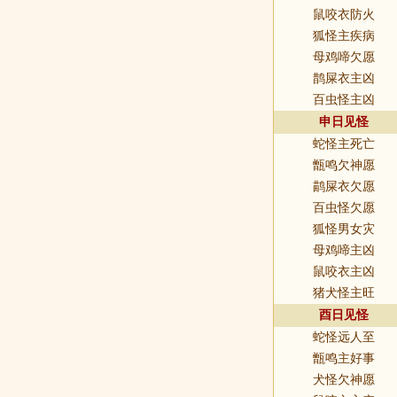
鼠咬衣防火
狐怪主疾病
母鸡啼欠愿
鹊屎衣主凶
百虫怪主凶
申日见怪
蛇怪主死亡
甑鸣欠神愿
鹋屎衣欠愿
百虫怪欠愿
狐怪男女灾
母鸡啼主凶
鼠咬衣主凶
猪犬怪主旺
酉日见怪
蛇怪远人至
甑鸣主好事
犬怪欠神愿