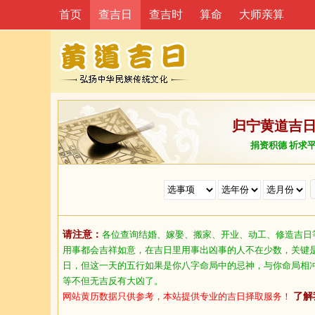
首页
查吉日
查吉时
算命
大师亲算
归宁黄道吉
捐资积德 祈求
请注意：
各位查询结婚、嫁娶、搬家、开业、动工、修造吉日
用事都会吉祥如意，在吉日里用事出凶事的人不在少数，关键
日，但这一天的五行如果是你八字命局中的忌神，与你命局相
等不但无吉反有大凶了。
网站黄历数据只供参考，本站提供专业的吉日择取服务！
了解