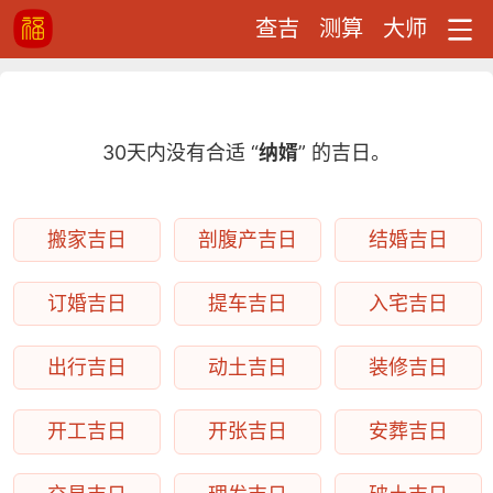
查吉
测算
大师
30天内没有合适 “
纳婿
” 的吉日。
搬家吉日
剖腹产吉日
结婚吉日
订婚吉日
提车吉日
入宅吉日
出行吉日
动土吉日
装修吉日
开工吉日
开张吉日
安葬吉日