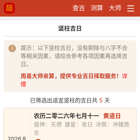
查吉
测算
大师
竖柱吉日
提示：以下竖柱吉日，没有剔除与八字不合
等相关因素，请综合参考各项因素再选用吉
日。
周易大师亲算，提供专业吉日择取服务！
详
情
5
已筛选出适宜竖柱的吉日共
天
农历二零二六年七月十一
黄道日
值神：天德
建星：收日
冲煞：冲猪煞
东
2026.8