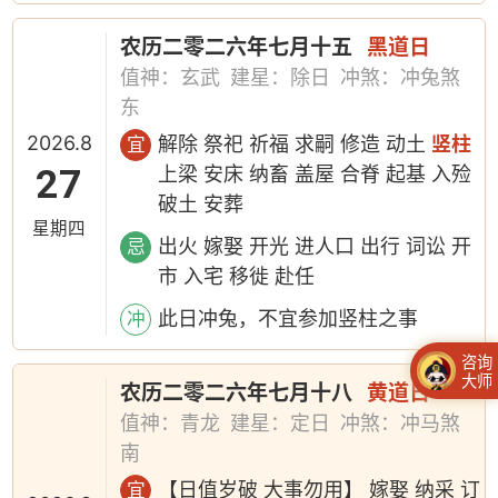
农历二零二六年七月十五
黑道日
值神：玄武
建星：除日
冲煞：冲兔煞
东
2026.8
解除 祭祀 祈福 求嗣 修造 动土
竖柱
宜
27
上梁 安床 纳畜 盖屋 合脊 起基 入殓
破土 安葬
星期四
出火 嫁娶 开光 进人口 出行 词讼 开
忌
市 入宅 移徙 赴任
此日冲兔，不宜参加竖柱之事
冲
咨询
大师
农历二零二六年七月十八
黄道日
值神：青龙
建星：定日
冲煞：冲马煞
南
【日值岁破 大事勿用】 嫁娶 纳采 订
宜