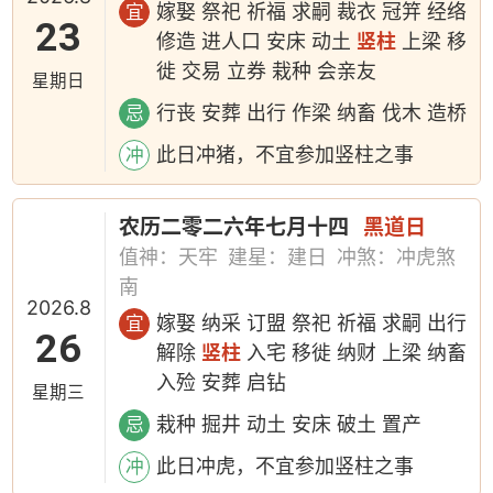
嫁娶 祭祀 祈福 求嗣 裁衣 冠笄 经络
宜
23
修造 进人口 安床 动土
竖柱
上梁 移
徙 交易 立券 栽种 会亲友
星期日
行丧 安葬 出行 作梁 纳畜 伐木 造桥
忌
此日冲猪，不宜参加竖柱之事
冲
农历二零二六年七月十四
黑道日
值神：天牢
建星：建日
冲煞：冲虎煞
南
2026.8
嫁娶 纳采 订盟 祭祀 祈福 求嗣 出行
宜
26
解除
竖柱
入宅 移徙 纳财 上梁 纳畜
入殓 安葬 启钻
星期三
栽种 掘井 动土 安床 破土 置产
忌
此日冲虎，不宜参加竖柱之事
冲