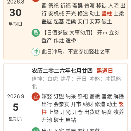
2026.8
盟 祭祀 祈福 斋醮 普渡 移徙 入宅 出
30
行 安机械 开光 修造 动土
竖柱
上梁
盖屋 起基 定磉 安门 安葬 破土
星期日
【日值岁破 大事勿用】 开市 立券
忌
置产 作灶 造桥
此日冲马，不宜参加竖柱之事
冲
农历二零二六年七月廿四
黑道日
值神：白虎
建星：开日
冲煞：冲鼠煞
北
2026.9
嫁娶 订盟 纳采 祭祀 斋醮 普渡 解除
宜
5
出行 会亲友 开市 纳财 修造 动土
竖
柱
上梁 开光 开仓 出货财 纳畜 牧养
星期六
开池 破土 启钻