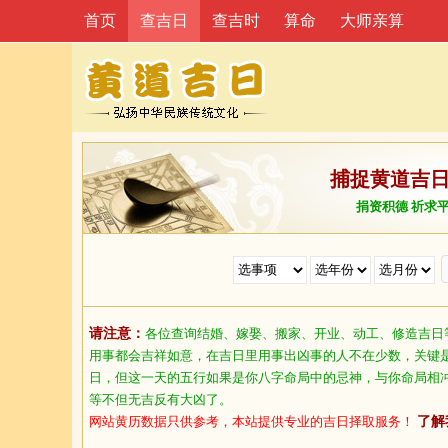
首页
查吉日
查吉时
算命
大师亲算
捕捉黄道吉
捐资积德 祈求
请注意：
各位查询结婚、嫁娶、搬家、开业、动工、修造吉日
用事都会吉祥如意，在吉日里用事出凶事的人不在少数，关键
日，但这一天的五行如果是你八字命局中的忌神，与你命局相
等不但无吉反有大凶了。
网站黄历数据只供参考，本站提供专业的吉日择取服务！
了解