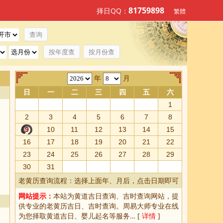
81759898
择日QQ：
繁體
按年度查
按月份查
年
月
日
一
二
三
四
五
六
1
2
3
4
5
6
7
8
9
10
11
12
13
14
15
16
17
18
19
20
21
22
23
24
25
26
27
28
29
30
31
老黄历查询流程：选择上面年、月后，点击日期即可
网站提示：
本站为
黄道吉日查询
、
吉时查询
网站，提
供专业的
老黄历吉日、吉时查询
。周易大师专业在线
为您择取
黄道吉日
、婴儿起名等服务… [
详情
]