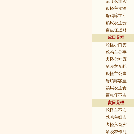
鼠咬衣主灾
狐怪主食酒
母鸡啼主斗
鹋屎衣主分
百虫怪退财
戌日见怪
蛇怪小口灾
甑鸣主公事
犬怪欠神愿
鼠咬衣食耗
狐怪主公事
母鸡啼客至
鹋屎衣主食
百虫怪不吉
亥日见怪
蛇怪主不安
甑鸣主姻吉
犬怪六畜灾
鼠咬衣作乱