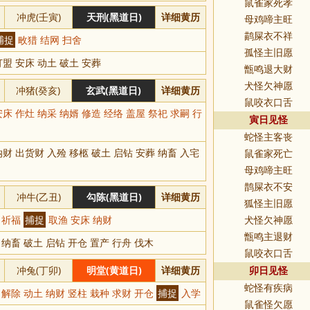
鼠雀家死孝
冲虎(壬寅)
天刑(黑道日)
详细黄历
母鸡啼主旺
鹋屎衣不祥
捕捉
畋猎 结网 扫舍
孤怪主旧愿
盟 安床 动土 破土 安葬
甑鸣退大财
犬怪欠神愿
冲猪(癸亥)
玄武(黑道日)
详细黄历
鼠咬衣口舌
床 作灶 纳采 纳婿 修造 经络 盖屋 祭祀 求嗣 行
寅日见怪
蛇怪主客丧
财 出货财 入殓 移柩 破土 启钻 安葬 纳畜 入宅
鼠雀家死亡
母鸡啼主旺
鹊屎衣不安
冲牛(乙丑)
勾陈(黑道日)
详细黄历
狐怪主旧愿
祀 祈福
捕捉
取渔 安床 纳财
犬怪欠神愿
甑鸣主退财
 纳畜 破土 启钻 开仓 置产 行舟 伐木
鼠咬衣口舌
冲兔(丁卯)
明堂(黄道日)
详细黄历
卯日见怪
蛇怪有疾病
 解除 动土 纳财 竖柱 栽种 求财 开仓
捕捉
入学
鼠雀怪欠愿