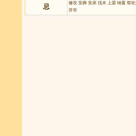
修坟 安葬 安床 伐木 上梁 纳畜 祭祀
忌
开市