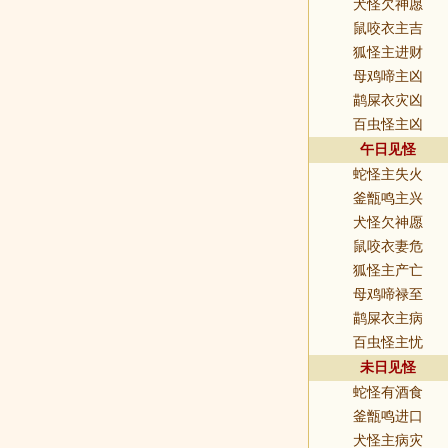
犬怪欠神愿
鼠咬衣主吉
狐怪主进财
母鸡啼主凶
鹋屎衣灾凶
百虫怪主凶
午日见怪
蛇怪主失火
釜甑鸣主兴
犬怪欠神愿
鼠咬衣妻危
狐怪主产亡
母鸡啼禄至
鹋屎衣主病
百虫怪主忧
未日见怪
蛇怪有酒食
釜甑鸣进口
犬怪主病灾