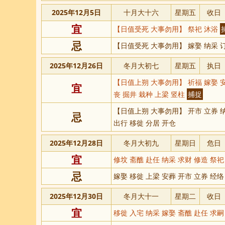
2025年12月5日
十月大十六
星期五
收日
宜
【日值受死 大事勿用】 祭祀 沐浴
忌
【日值受死 大事勿用】 嫁娶 纳采 订
2025年12月26日
冬月大初七
星期五
执日
【日值上朔 大事勿用】 祈福 嫁娶 安
宜
丧 掘井 栽种 上梁 竖柱
捕捉
【日值上朔 大事勿用】 开市 立券 纳
忌
出行 移徙 分居 开仓
2025年12月28日
冬月大初九
星期日
危日
宜
修坟 斋醮 赴任 纳采 求财 修造 祭
忌
嫁娶 移徙 上梁 安葬 开市 立券 经络
2025年12月30日
冬月大十一
星期二
收日
宜
移徙 入宅 纳采 嫁娶 斋醮 赴任 求嗣