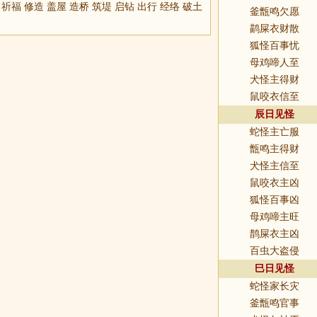
 祈福 修造 盖屋 造桥 筑堤 启钻 出行 经络 破土
釜甑鸣欠愿
鹋屎衣财散
狐怪百事忧
母鸡啼人至
犬怪主得财
鼠咬衣信至
辰日见怪
蛇怪主亡服
甑鸣主得财
犬怪主信至
鼠咬衣主凶
狐怪百事凶
母鸡啼主旺
鹊屎衣主凶
百虫大盗侵
巳日见怪
蛇怪家长灾
釜甑鸣官事