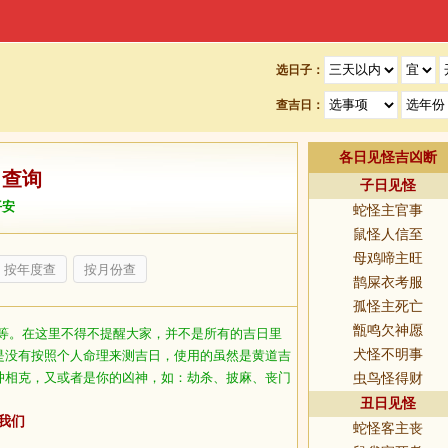
选日子：
查吉日：
各日见怪吉凶断
日查询
子日见怪
平安
蛇怪主官事
鼠怪人信至
母鸡啼主旺
按年度查
按月份查
鹊屎衣考服
孤怪主死亡
甑鸣欠神愿
等。在这里不得不提醒大家，并不是所有的吉日里
犬怪不明事
是没有按照个人命理来测吉日，使用的虽然是黄道吉
冲相克，又或者是你的凶神，如：劫杀、披麻、丧门
虫鸟怪得财
丑日见怪
我们
蛇怪客主丧