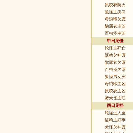
鼠咬衣防火
狐怪主疾病
母鸡啼欠愿
鹊屎衣主凶
百虫怪主凶
申日见怪
蛇怪主死亡
甑鸣欠神愿
鹋屎衣欠愿
百虫怪欠愿
狐怪男女灾
母鸡啼主凶
鼠咬衣主凶
猪犬怪主旺
酉日见怪
蛇怪远人至
甑鸣主好事
犬怪欠神愿