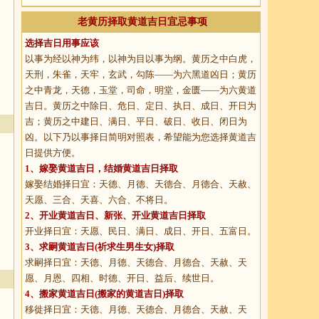
老黄历择取黄道吉日宜忌事项
选择吉日用事应该
以事为经以神为纬，以神为目以事为纲。黄历之中白虎，
天刑，朱雀，天牢，玄武，勾陈——为六黑道凶日；黄历
之中青龙，天德，玉堂，司命，明堂，金匮——为六黄道
吉日。黄历之中除日、危日、定日、执日、成日、开日为
吉；黄历之中建日、满日、平日、破日、收日、闭日为
凶。以下乃以事择日简明对照表，希望能为您选择黄道吉
日提供方便。
1、
嫁娶黄道吉日
，结婚黄道吉日择取
嫁娶结婚择日宜：天德、月德、天德合、月德合、天赦、
天愿、三合、天喜、六合、不将日。
2、
开业黄道吉日
、新张、开业黄道吉日择取
开业择日宜：天愿、民日、满日、成日、开日、五富日。
3、
求嗣黄道吉日
(祈求生男生女)择取
求嗣择日宜：天德、月德、天德合、月德合、天赦、天
愿、月恩、四相、时德、开日、益后、续世日。
4、
搬家黄道吉日
(搬家的黄道吉日)择取
移徙择日宜：天德、月德、天德合、月德合、天赦、天