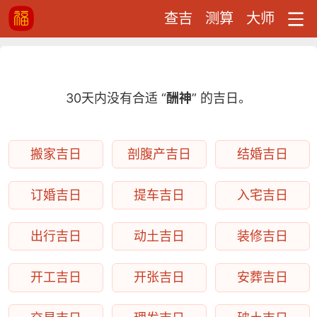
查吉
测算
大师
30天内没有合适 “
酬神
” 的吉日。
搬家吉日
剖腹产吉日
结婚吉日
订婚吉日
提车吉日
入宅吉日
出行吉日
动土吉日
装修吉日
开工吉日
开张吉日
安葬吉日