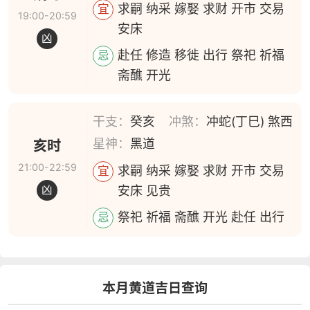
求嗣 纳采 嫁娶 求财 开市 交易
宜
19:00-20:59
安床
凶
赴任 修造 移徙 出行 祭祀 祈福
忌
斋醮 开光
干支：
癸亥
冲煞：
冲蛇(丁巳) 煞西
星神：
黑道
亥时
21:00-22:59
求嗣 纳采 嫁娶 求财 开市 交易
宜
安床 见贵
凶
祭祀 祈福 斋醮 开光 赴任 出行
忌
本月黄道吉日查询