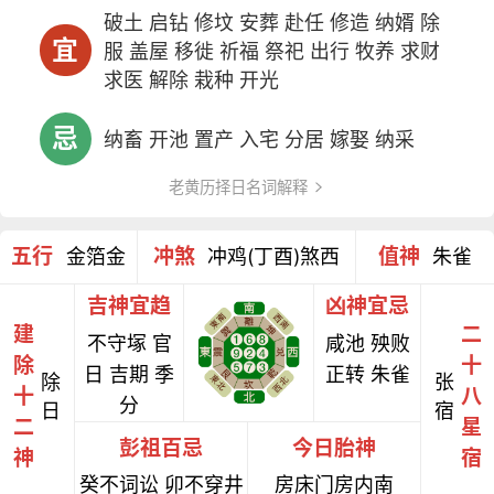
破土 启钻 修坟 安葬 赴任 修造 纳婿 除
宜
服 盖屋 移徙 祈福 祭祀 出行 牧养 求财
求医 解除 栽种 开光
忌
纳畜 开池 置产 入宅 分居 嫁娶 纳采
老黄历择日名词解释
五行
冲煞
值神
金箔金
冲鸡(丁酉)煞西
朱雀
吉神宜趋
凶神宜忌
建
二
不守塚 官
咸池 殃败
除
十
日 吉期 季
正转 朱雀
除
张
十
八
分
日
宿
二
星
彭祖百忌
今日胎神
神
宿
癸不词讼 卯不穿井
房床门房内南