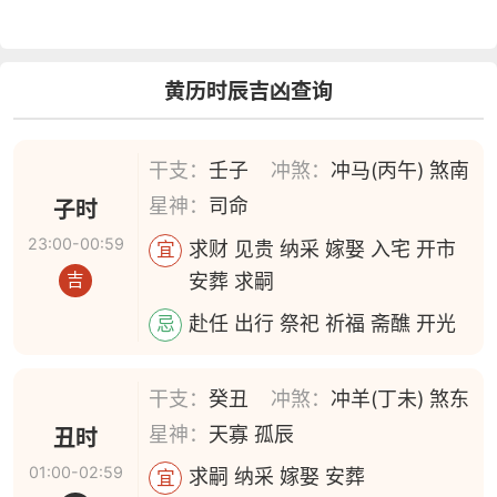
黄历时辰吉凶查询
干支：
壬子
冲煞：
冲马(丙午) 煞南
星神：
司命
子时
23:00-00:59
求财 见贵 纳采 嫁娶 入宅 开市
宜
安葬 求嗣
吉
赴任 出行 祭祀 祈福 斋醮 开光
忌
干支：
癸丑
冲煞：
冲羊(丁未) 煞东
星神：
天寡 孤辰
丑时
01:00-02:59
求嗣 纳采 嫁娶 安葬
宜