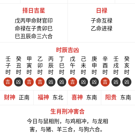
择日吉星
日禄
戊丙甲命财官印
子命互禄
命禄在子贵卯巳
乙命进禄
巳丑辰命三六合
时辰吉凶
壬
癸
甲
乙
丙
丁
戊
己
庚
辛
壬
癸
子
丑
寅
卯
辰
巳
午
未
申
酉
戌
亥
时
时
时
时
时
时
时
时
时
时
时
时
吉
凶
吉
吉
凶
凶
吉
凶
凶
吉
凶
凶
财神
福神
喜神
阳贵
正南
东北
东南
东南
生肖刑冲害合
今日与鼠相刑，与鸡相冲，与龙相
害，与猪、羊三合，与狗六合。