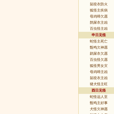
鼠咬衣防火
狐怪主疾病
母鸡啼欠愿
鹊屎衣主凶
百虫怪主凶
申日见怪
蛇怪主死亡
甑鸣欠神愿
鹋屎衣欠愿
百虫怪欠愿
狐怪男女灾
母鸡啼主凶
鼠咬衣主凶
猪犬怪主旺
酉日见怪
蛇怪远人至
甑鸣主好事
犬怪欠神愿