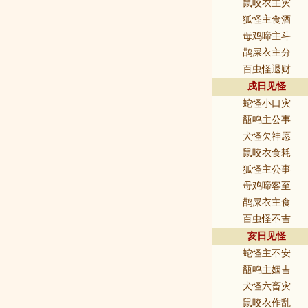
鼠咬衣主灾
狐怪主食酒
母鸡啼主斗
鹋屎衣主分
百虫怪退财
戌日见怪
蛇怪小口灾
甑鸣主公事
犬怪欠神愿
鼠咬衣食耗
狐怪主公事
母鸡啼客至
鹋屎衣主食
百虫怪不吉
亥日见怪
蛇怪主不安
甑鸣主姻吉
犬怪六畜灾
鼠咬衣作乱