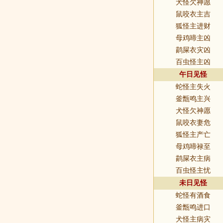
犬怪欠神愿
鼠咬衣主吉
狐怪主进财
母鸡啼主凶
鹋屎衣灾凶
百虫怪主凶
午日见怪
蛇怪主失火
釜甑鸣主兴
犬怪欠神愿
鼠咬衣妻危
狐怪主产亡
母鸡啼禄至
鹋屎衣主病
百虫怪主忧
未日见怪
蛇怪有酒食
釜甑鸣进口
犬怪主病灾