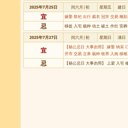
2025年7月25日
闰六月|初
星期五
建日
宜
嫁娶 祭祀 出行 裁衣 冠笄 交易 雕
忌
移徙 入宅 栽种 动土 破土 作灶 安葬
2025年7月27日
闰六月|初
星期日
满日
【杨公忌日 大事勿用】 嫁娶 纳采 
宜
开市 交易 立券 栽种 牧养 入殓 移柩
忌
【杨公忌日 大事勿用】 上梁 入宅 修