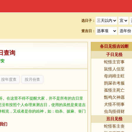
选日子：
查吉日：
各日见怪吉凶断
日查询
子日见怪
平安
蛇怪主官事
鼠怪人信至
母鸡啼主旺
按年度查
按月份查
鹊屎衣考服
孤怪主死亡
甑鸣欠神愿
等。在这里不得不提醒大家，并不是所有的吉日里
犬怪不明事
是没有按照个人命理来测吉日，使用的虽然是黄道吉
冲相克，又或者是你的凶神，如：劫杀、披麻、丧门
虫鸟怪得财
丑日见怪
我们
蛇怪客主丧