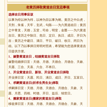
老黄历择取黄道吉日宜忌事项
选择吉日用事应该
以事为经以神为纬，以神为目以事为纲。黄历之中白虎，
天刑，朱雀，天牢，玄武，勾陈——为六黑道凶日；黄历
之中青龙，天德，玉堂，司命，明堂，金匮——为六黄道
吉日。黄历之中除日、危日、定日、执日、成日、开日为
吉；黄历之中建日、满日、平日、破日、收日、闭日为
凶。以下乃以事择日简明对照表，希望能为您选择黄道吉
日提供方便。
1、
嫁娶黄道吉日
，结婚黄道吉日择取
嫁娶结婚择日宜：天德、月德、天德合、月德合、天赦、
天愿、三合、天喜、六合、不将日。
2、
开业黄道吉日
、新张、开业黄道吉日择取
开业择日宜：天愿、民日、满日、成日、开日、五富日。
3、
求嗣黄道吉日
(祈求生男生女)择取
求嗣择日宜：天德、月德、天德合、月德合、天赦、天
愿、月恩、四相、时德、开日、益后、续世日。
4、
搬家黄道吉日
(搬家的黄道吉日)择取
移徙择日宜：天德、月德、天德合、月德合、天赦、天