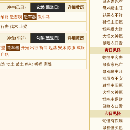
鼠雀家死孝
冲牛(己丑)
玄武(黑道日)
详细黄历
母鸡啼主旺
鹋屎衣不祥
刻 纳财 造畜稠
造车器
教牛马
孤怪主旧愿
 行丧 伐木 上梁
甑鸣退大财
犬怪欠神愿
冲兔(辛卯)
勾陈(黑道日)
详细黄历
鼠咬衣口舌
订盟
造车器
开光 出行 拆卸 起基 安床 除服 成服
寅日见怪
 启钻
蛇怪主客丧
造 动土 破土 祭祀 祈福 斋醮
鼠雀家死亡
母鸡啼主旺
鹊屎衣不安
狐怪主旧愿
犬怪欠神愿
甑鸣主退财
鼠咬衣口舌
卯日见怪
蛇怪有疾病
鼠雀怪欠愿