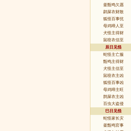
釜甑鸣欠愿
鹋屎衣财散
狐怪百事忧
母鸡啼人至
犬怪主得财
鼠咬衣信至
辰日见怪
蛇怪主亡服
甑鸣主得财
犬怪主信至
鼠咬衣主凶
狐怪百事凶
母鸡啼主旺
鹊屎衣主凶
百虫大盗侵
巳日见怪
蛇怪家长灾
釜甑鸣官事