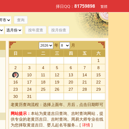
81759898
择日QQ：
繁體
按年度查
按月份查
年
月
日
一
二
三
四
五
六
1
2
3
4
5
6
7
8
9
10
11
12
13
14
15
16
17
18
19
20
21
22
23
24
25
26
27
28
29
30
31
老黄历查询流程：选择上面年、月后，点击日期即可
网站提示：
本站为
黄道吉日查询
、
吉时查询
网站，提
供专业的
老黄历吉日、吉时查询
。周易大师专业在线
为您择取
黄道吉日
、婴儿起名等服务… [
详情
]