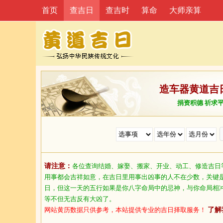
首页
查吉日
查吉时
算命
大师亲算
造车器黄道吉
捐资积德 祈求
请注意：
各位查询结婚、嫁娶、搬家、开业、动工、修造吉日
用事都会吉祥如意，在吉日里用事出凶事的人不在少数，关键
日，但这一天的五行如果是你八字命局中的忌神，与你命局相
等不但无吉反有大凶了。
网站黄历数据只供参考，本站提供专业的吉日择取服务！
了解