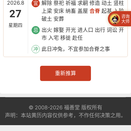
2026.8
解除 祭祀 祈福 求嗣 修造 动土 竖柱
宜
27
上梁 安床 纳畜 盖屋
合脊
起基 入殓
咨询
破土 安葬
大师
星期四
出火 嫁娶 开光 进人口 出行 词讼 开
忌
市 入宅 移徙 赴任
此日冲兔，不宜参加合脊之事
冲
重新推算
© 2008-2026
福善堂
版权所有
声明：本站黄历内容仅供参考，不作任何决策之用。