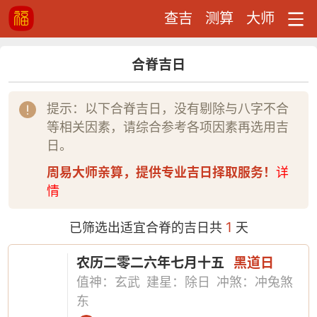
查吉
测算
大师
合脊吉日
提示：以下合脊吉日，没有剔除与八字不合
等相关因素，请综合参考各项因素再选用吉
日。
周易大师亲算，提供专业吉日择取服务！
详
情
1
已筛选出适宜合脊的吉日共
天
农历二零二六年七月十五
黑道日
值神：玄武
建星：除日
冲煞：冲兔煞
东