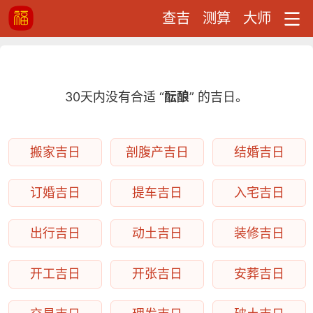
查吉
测算
大师
30天内没有合适 “
酝酿
” 的吉日。
搬家吉日
剖腹产吉日
结婚吉日
订婚吉日
提车吉日
入宅吉日
出行吉日
动土吉日
装修吉日
开工吉日
开张吉日
安葬吉日