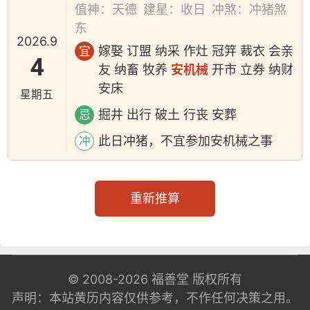
值神：天德
建星：收日
冲煞：冲猪煞
东
2026.9
嫁娶 订盟 纳采 作灶 冠笄 裁衣 会亲
宜
4
友 纳畜 牧养
安机械
开市 立券 纳财
安床
星期五
掘井 出行 破土 行丧 安葬
忌
此日冲猪，不宜参加安机械之事
冲
重新推算
© 2008-2026
福善堂
版权所有
声明：本站黄历内容仅供参考，不作任何决策之用。