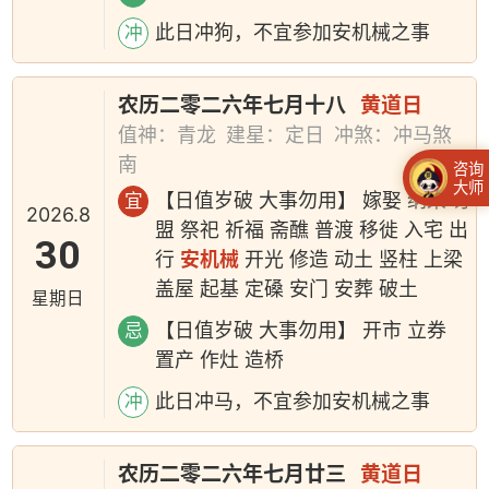
此日冲狗，不宜参加安机械之事
冲
农历二零二六年七月十八
黄道日
值神：青龙
建星：定日
冲煞：冲马煞
南
咨询
大师
【日值岁破 大事勿用】 嫁娶 纳采 订
宜
2026.8
盟 祭祀 祈福 斋醮 普渡 移徙 入宅 出
30
行
安机械
开光 修造 动土 竖柱 上梁
盖屋 起基 定磉 安门 安葬 破土
星期日
【日值岁破 大事勿用】 开市 立券
忌
置产 作灶 造桥
此日冲马，不宜参加安机械之事
冲
农历二零二六年七月廿三
黄道日