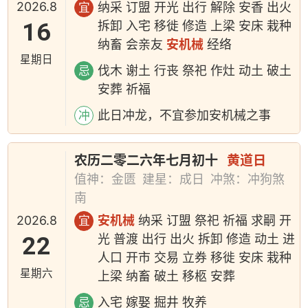
2026.8
纳采 订盟 开光 出行 解除 安香 出火
宜
16
拆卸 入宅 移徙 修造 上梁 安床 栽种
纳畜 会亲友
安机械
经络
星期日
伐木 谢土 行丧 祭祀 作灶 动土 破土
忌
安葬 祈福
此日冲龙，不宜参加安机械之事
冲
农历二零二六年七月初十
黄道日
值神：金匮
建星：成日
冲煞：冲狗煞
南
2026.8
安机械
纳采 订盟 祭祀 祈福 求嗣 开
宜
22
光 普渡 出行 出火 拆卸 修造 动土 进
人口 开市 交易 立券 移徙 安床 栽种
星期六
上梁 纳畜 破土 移柩 安葬
入宅 嫁娶 掘井 牧养
忌