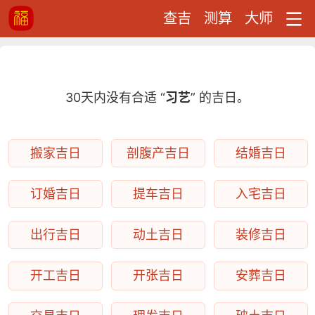
查吉
测算
大师
30天内没有合适 “
习艺
” 的吉日。
搬家吉日
剖腹产吉日
结婚吉日
订婚吉日
提车吉日
入宅吉日
出行吉日
动土吉日
装修吉日
开工吉日
开张吉日
安葬吉日