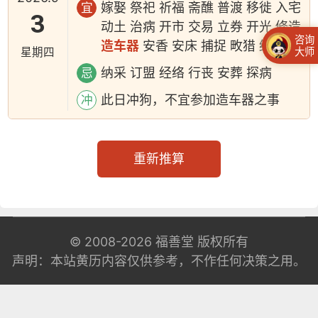
嫁娶 祭祀 祈福 斋醮 普渡 移徙 入宅
宜
3
动土 治病 开市 交易 立券 开光 修造
咨询
造车器
安香 安床 捕捉 畋猎 结网
星期四
大师
纳采 订盟 经络 行丧 安葬 探病
忌
此日冲狗，不宜参加造车器之事
冲
重新推算
© 2008-2026
福善堂
版权所有
声明：本站黄历内容仅供参考，不作任何决策之用。