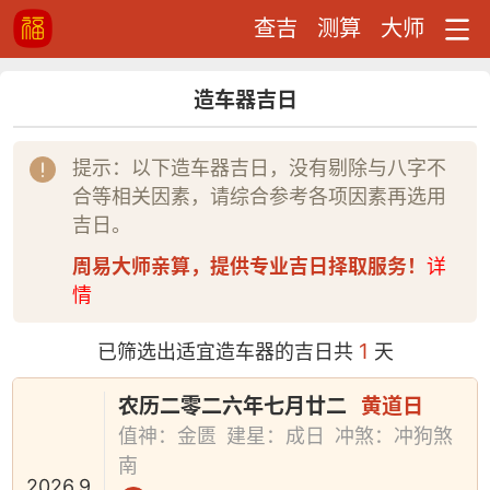
查吉
测算
大师
造车器吉日
提示：以下造车器吉日，没有剔除与八字不
合等相关因素，请综合参考各项因素再选用
吉日。
周易大师亲算，提供专业吉日择取服务！
详
情
1
已筛选出适宜造车器的吉日共
天
农历二零二六年七月廿二
黄道日
值神：金匮
建星：成日
冲煞：冲狗煞
南
2026.9