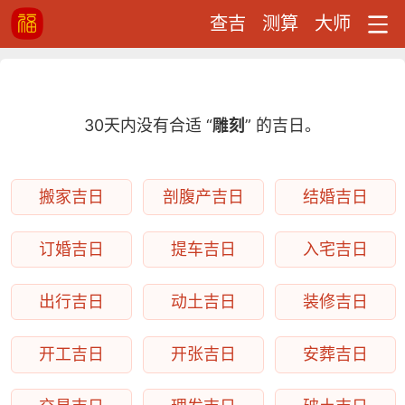
查吉
测算
大师
30天内没有合适 “
雕刻
” 的吉日。
搬家吉日
剖腹产吉日
结婚吉日
订婚吉日
提车吉日
入宅吉日
出行吉日
动土吉日
装修吉日
开工吉日
开张吉日
安葬吉日