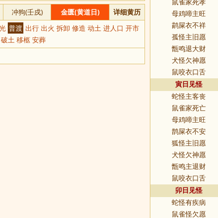
鼠雀家死孝
冲狗(壬戍)
金匮(黄道日)
详细黄历
母鸡啼主旺
鹋屎衣不祥
开光
普渡
出行 出火 拆卸 修造 动土 进人口 开市
孤怪主旧愿
 破土 移柩 安葬
甑鸣退大财
犬怪欠神愿
鼠咬衣口舌
寅日见怪
蛇怪主客丧
鼠雀家死亡
母鸡啼主旺
鹊屎衣不安
狐怪主旧愿
犬怪欠神愿
甑鸣主退财
鼠咬衣口舌
卯日见怪
蛇怪有疾病
鼠雀怪欠愿