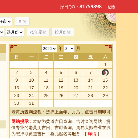
81759898
择日QQ：
繁體
按年度查
按月份查
年
月
日
一
二
三
四
五
六
1
2
3
4
5
6
7
8
9
10
11
12
13
14
15
16
17
18
19
20
21
22
23
24
25
26
27
28
29
30
31
老黄历查询流程：选择上面年、月后，点击日期即可
网站提示：
本站为
黄道吉日查询
、
吉时查询
网站，提
供专业的
老黄历吉日、吉时查询
。周易大师专业在线
为您择取
黄道吉日
、婴儿起名等服务… [
详情
]