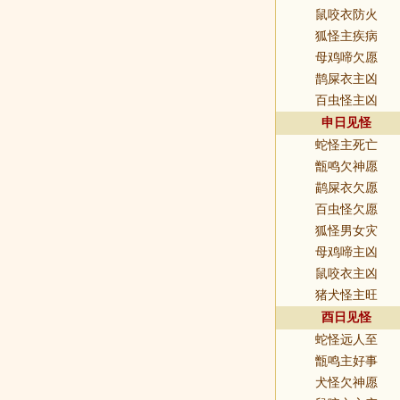
鼠咬衣防火
狐怪主疾病
母鸡啼欠愿
鹊屎衣主凶
百虫怪主凶
申日见怪
蛇怪主死亡
甑鸣欠神愿
鹋屎衣欠愿
百虫怪欠愿
狐怪男女灾
母鸡啼主凶
鼠咬衣主凶
猪犬怪主旺
酉日见怪
蛇怪远人至
甑鸣主好事
犬怪欠神愿