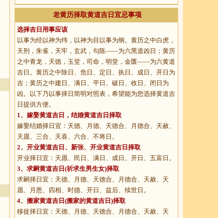
老黄历择取黄道吉日宜忌事项
选择吉日用事应该
以事为经以神为纬，以神为目以事为纲。黄历之中白虎，
天刑，朱雀，天牢，玄武，勾陈——为六黑道凶日；黄历
之中青龙，天德，玉堂，司命，明堂，金匮——为六黄道
吉日。黄历之中除日、危日、定日、执日、成日、开日为
吉；黄历之中建日、满日、平日、破日、收日、闭日为
凶。以下乃以事择日简明对照表，希望能为您选择黄道吉
日提供方便。
1、
嫁娶黄道吉日
，结婚黄道吉日择取
嫁娶结婚择日宜：天德、月德、天德合、月德合、天赦、
天愿、三合、天喜、六合、不将日。
2、
开业黄道吉日
、新张、开业黄道吉日择取
开业择日宜：天愿、民日、满日、成日、开日、五富日。
3、
求嗣黄道吉日
(祈求生男生女)择取
求嗣择日宜：天德、月德、天德合、月德合、天赦、天
愿、月恩、四相、时德、开日、益后、续世日。
4、
搬家黄道吉日
(搬家的黄道吉日)择取
移徙择日宜：天德、月德、天德合、月德合、天赦、天