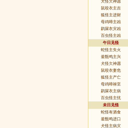
犬怪欠神愿
鼠咬衣主吉
狐怪主进财
母鸡啼主凶
鹋屎衣灾凶
百虫怪主凶
午日见怪
蛇怪主失火
釜甑鸣主兴
犬怪欠神愿
鼠咬衣妻危
狐怪主产亡
母鸡啼禄至
鹋屎衣主病
百虫怪主忧
未日见怪
蛇怪有酒食
釜甑鸣进口
犬怪主病灾