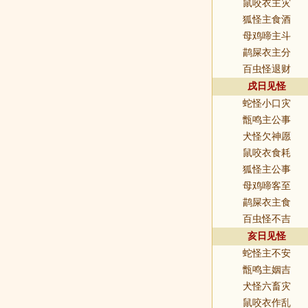
鼠咬衣主灾
狐怪主食酒
母鸡啼主斗
鹋屎衣主分
百虫怪退财
戌日见怪
蛇怪小口灾
甑鸣主公事
犬怪欠神愿
鼠咬衣食耗
狐怪主公事
母鸡啼客至
鹋屎衣主食
百虫怪不吉
亥日见怪
蛇怪主不安
甑鸣主姻吉
犬怪六畜灾
鼠咬衣作乱