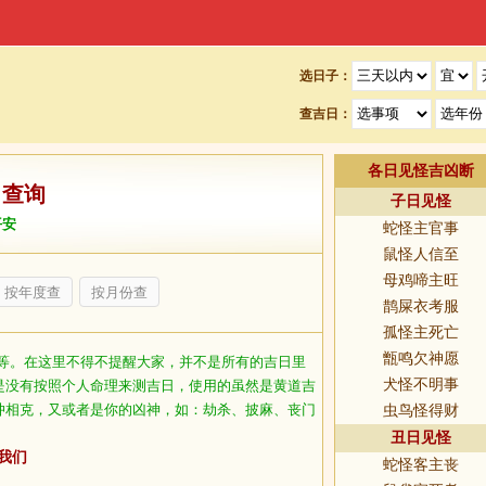
选日子：
查吉日：
各日见怪吉凶断
日查询
子日见怪
平安
蛇怪主官事
鼠怪人信至
母鸡啼主旺
按年度查
按月份查
鹊屎衣考服
孤怪主死亡
甑鸣欠神愿
等。在这里不得不提醒大家，并不是所有的吉日里
犬怪不明事
是没有按照个人命理来测吉日，使用的虽然是黄道吉
冲相克，又或者是你的凶神，如：劫杀、披麻、丧门
虫鸟怪得财
丑日见怪
我们
蛇怪客主丧