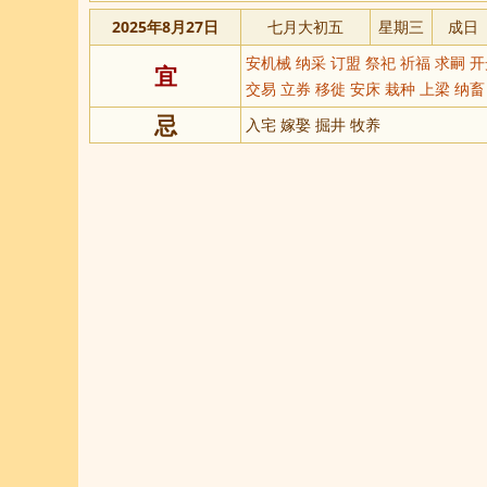
2025年8月27日
七月大初五
星期三
成日
安机械 纳采 订盟 祭祀 祈福 求嗣 
宜
交易 立券 移徙 安床 栽种 上梁 纳畜
忌
入宅 嫁娶 掘井 牧养