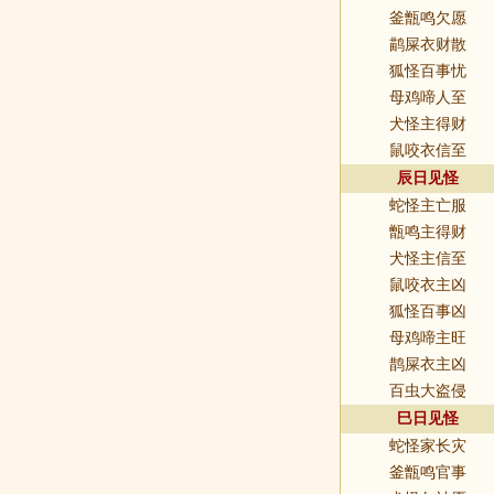
釜甑鸣欠愿
鹋屎衣财散
狐怪百事忧
母鸡啼人至
犬怪主得财
鼠咬衣信至
辰日见怪
蛇怪主亡服
甑鸣主得财
犬怪主信至
鼠咬衣主凶
狐怪百事凶
母鸡啼主旺
鹊屎衣主凶
百虫大盗侵
巳日见怪
蛇怪家长灾
釜甑鸣官事