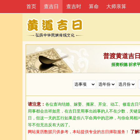
首页
查吉日
查吉时
算命
大师亲算
普渡黄道吉
捐资积德 祈求
请注意：
各位查询结婚、嫁娶、搬家、开业、动工、修造吉日
用事都会吉祥如意，在吉日里用事出凶事的人不在少数，关键
日，但这一天的五行如果是你八字命局中的忌神，与你命局相
等不但无吉反有大凶了。
网站黄历数据只供参考，本站提供专业的吉日择取服务！
了解