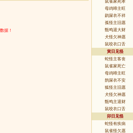
鼠雀家死孝
母鸡啼主旺
鹋屎衣不祥
孤怪主旧愿
数据！
甑鸣退大财
犬怪欠神愿
鼠咬衣口舌
寅日见怪
蛇怪主客丧
鼠雀家死亡
母鸡啼主旺
鹊屎衣不安
狐怪主旧愿
犬怪欠神愿
甑鸣主退财
鼠咬衣口舌
卯日见怪
蛇怪有疾病
鼠雀怪欠愿