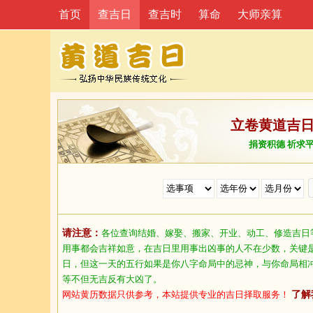
首页
查吉日
查吉时
算命
大师亲算
立卷黄道吉
捐资积德 祈求
请注意：
各位查询结婚、嫁娶、搬家、开业、动工、修造吉日
用事都会吉祥如意，在吉日里用事出凶事的人不在少数，关键
日，但这一天的五行如果是你八字命局中的忌神，与你命局相
等不但无吉反有大凶了。
网站黄历数据只供参考，本站提供专业的吉日择取服务！
了解