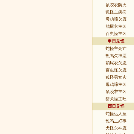
鼠咬衣防火
狐怪主疾病
母鸡啼欠愿
鹊屎衣主凶
百虫怪主凶
申日见怪
蛇怪主死亡
甑鸣欠神愿
鹋屎衣欠愿
百虫怪欠愿
狐怪男女灾
母鸡啼主凶
鼠咬衣主凶
猪犬怪主旺
酉日见怪
蛇怪远人至
甑鸣主好事
犬怪欠神愿