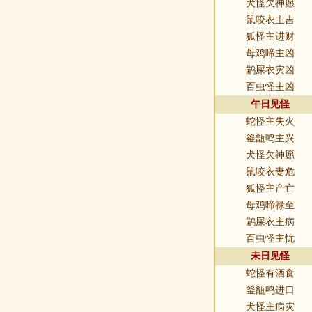
犬怪欠神愿
鼠咬衣主吉
狐怪主进财
母鸡啼主凶
鹋屎衣灾凶
百虫怪主凶
午日见怪
蛇怪主失火
釜甑鸣主兴
犬怪欠神愿
鼠咬衣妻危
狐怪主产亡
母鸡啼禄至
鹋屎衣主病
百虫怪主忧
未日见怪
蛇怪有酒食
釜甑鸣进口
犬怪主病灾