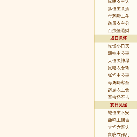
鼠咬衣主灾
狐怪主食酒
母鸡啼主斗
鹋屎衣主分
百虫怪退财
戌日见怪
蛇怪小口灾
甑鸣主公事
犬怪欠神愿
鼠咬衣食耗
狐怪主公事
母鸡啼客至
鹋屎衣主食
百虫怪不吉
亥日见怪
蛇怪主不安
甑鸣主姻吉
犬怪六畜灾
鼠咬衣作乱