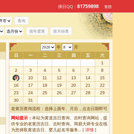
81759898
择日QQ：
繁體
按年度查
按月份查
年
月
日
一
二
三
四
五
六
1
2
3
4
5
6
7
8
9
10
11
12
13
14
15
16
17
18
19
20
21
22
23
24
25
26
27
28
29
30
31
老黄历查询流程：选择上面年、月后，点击日期即可
网站提示：
本站为
黄道吉日查询
、
吉时查询
网站，提
供专业的
老黄历吉日、吉时查询
。周易大师专业在线
为您择取
黄道吉日
、婴儿起名等服务… [
详情
]