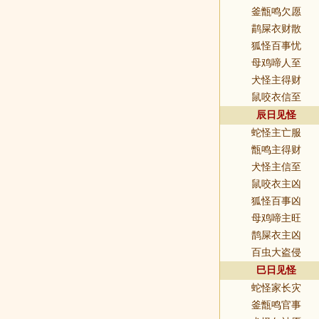
釜甑鸣欠愿
鹋屎衣财散
狐怪百事忧
母鸡啼人至
犬怪主得财
鼠咬衣信至
辰日见怪
蛇怪主亡服
甑鸣主得财
犬怪主信至
鼠咬衣主凶
狐怪百事凶
母鸡啼主旺
鹊屎衣主凶
百虫大盗侵
巳日见怪
蛇怪家长灾
釜甑鸣官事