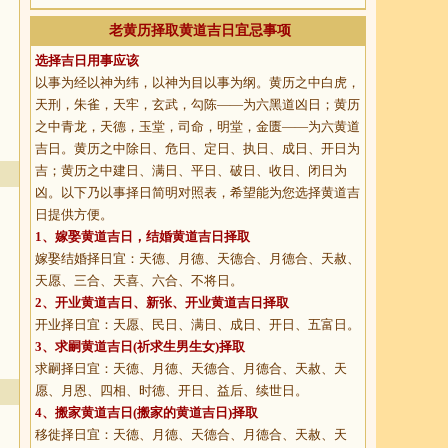
老黄历择取黄道吉日宜忌事项
选择吉日用事应该
以事为经以神为纬，以神为目以事为纲。黄历之中白虎，
天刑，朱雀，天牢，玄武，勾陈——为六黑道凶日；黄历
之中青龙，天德，玉堂，司命，明堂，金匮——为六黄道
吉日。黄历之中除日、危日、定日、执日、成日、开日为
吉；黄历之中建日、满日、平日、破日、收日、闭日为
凶。以下乃以事择日简明对照表，希望能为您选择黄道吉
日提供方便。
1、
嫁娶黄道吉日
，结婚黄道吉日择取
嫁娶结婚择日宜：天德、月德、天德合、月德合、天赦、
天愿、三合、天喜、六合、不将日。
2、
开业黄道吉日
、新张、开业黄道吉日择取
开业择日宜：天愿、民日、满日、成日、开日、五富日。
3、
求嗣黄道吉日
(祈求生男生女)择取
求嗣择日宜：天德、月德、天德合、月德合、天赦、天
愿、月恩、四相、时德、开日、益后、续世日。
4、
搬家黄道吉日
(搬家的黄道吉日)择取
移徙择日宜：天德、月德、天德合、月德合、天赦、天