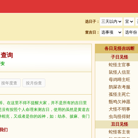
选日子：
查吉日：
各日见怪吉凶断
日查询
子日见怪
平安
蛇怪主官事
鼠怪人信至
母鸡啼主旺
按年度查
按月份查
鹊屎衣考服
孤怪主死亡
甑鸣欠神愿
等。在这里不得不提醒大家，并不是所有的吉日里
犬怪不明事
是没有按照个人命理来测吉日，使用的虽然是黄道吉
冲相克，又或者是你的凶神，如：劫杀、披麻、丧门
虫鸟怪得财
丑日见怪
我们
蛇怪客主丧