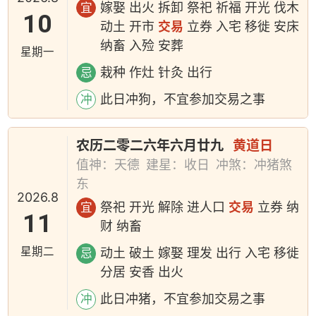
嫁娶 出火 拆卸 祭祀 祈福 开光 伐木
宜
10
动土 开市
交易
立券 入宅 移徙 安床
纳畜 入殓 安葬
星期一
栽种 作灶 针灸 出行
忌
此日冲狗，不宜参加交易之事
冲
农历二零二六年六月廿九
黄道日
值神：天德
建星：收日
冲煞：冲猪煞
东
2026.8
祭祀 开光 解除 进人口
交易
立券 纳
宜
11
财 纳畜
星期二
动土 破土 嫁娶 理发 出行 入宅 移徙
忌
分居 安香 出火
此日冲猪，不宜参加交易之事
冲