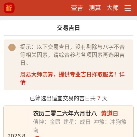
查吉
测算
大师
交易吉日
提示：以下交易吉日，没有剔除与八字不合
等相关因素，请综合参考各项因素再选用吉
日。
周易大师亲算，提供专业吉日择取服务！
详
情
7
已筛选出适宜交易的吉日共
天
农历二零二六年六月廿八
黄道日
值神：金匮
建星：成日
冲煞：冲狗煞
南
2026.8