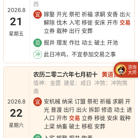
西
2026.8
嫁娶 开光 祭祀 祈福 求嗣 安香 出火
宜
21
解除 伐木 入宅 移徙 安床 开市
交易
立券 栽种 出行 安葬
星期五
掘井 理发 作灶 动土 破土 开池
忌
此日冲鸡，不宜参加交易之事
冲
咨询
大师
农历二零二六年七月初十
黄道日
值神：金匮
建星：成日
冲煞：冲狗煞
南
2026.8
安机械 纳采 订盟 祭祀 祈福 求嗣 开
宜
22
光 普渡 出行 出火 拆卸 修造 动土 进
人口 开市
交易
立券 移徙 安床 栽种
星期六
上梁 纳畜 破土 移柩 安葬