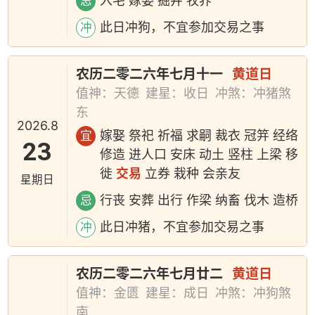
入宅 嫁娶 掘井 牧养
忌
此日冲狗，不宜参加交易之事
冲
农历二零二六年七月十一
黄道日
值神：天德
建星：收日
冲煞：冲猪煞
东
2026.8
嫁娶 祭祀 祈福 求嗣 裁衣 冠笄 经络
宜
23
修造 进人口 安床 动土 竖柱 上梁 移
徙
交易
立券 栽种 会亲友
星期日
行丧 安葬 出行 作梁 纳畜 伐木 造桥
忌
此日冲猪，不宜参加交易之事
冲
农历二零二六年七月廿二
黄道日
值神：金匮
建星：成日
冲煞：冲狗煞
南