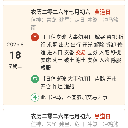
农历二零二六年七月初六
黄道日
值神：青龙
建星：定日
冲煞：冲马煞
南
【日值岁破 大事勿用】 嫁娶 祭祀 祈
宜
2026.8
福 求嗣 出火 出行 开光 解除 拆卸 修
18
造 进人口 安香
交易
立券 入宅 移徙
安床 动土 破土 谢土 安葬 入殓 除服
星期二
成服
【日值岁破 大事勿用】 斋醮 开市
忌
开仓 作灶 造船
此日冲马，不宜参加交易之事
冲
农历二零二六年七月初九
黑道日
值神：朱雀
建星：危日
冲煞：冲鸡煞