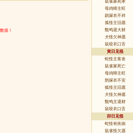
鼠雀家死孝
母鸡啼主旺
鹋屎衣不祥
孤怪主旧愿
数据！
甑鸣退大财
犬怪欠神愿
鼠咬衣口舌
寅日见怪
蛇怪主客丧
鼠雀家死亡
母鸡啼主旺
鹊屎衣不安
狐怪主旧愿
犬怪欠神愿
甑鸣主退财
鼠咬衣口舌
卯日见怪
蛇怪有疾病
鼠雀怪欠愿