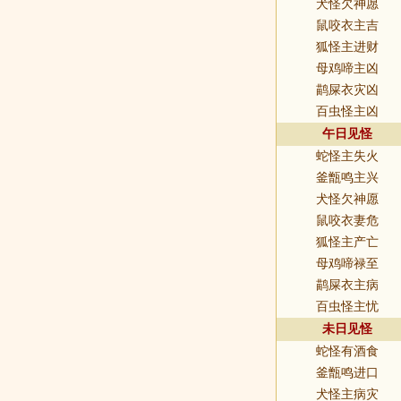
犬怪欠神愿
鼠咬衣主吉
狐怪主进财
母鸡啼主凶
鹋屎衣灾凶
百虫怪主凶
午日见怪
蛇怪主失火
釜甑鸣主兴
犬怪欠神愿
鼠咬衣妻危
狐怪主产亡
母鸡啼禄至
鹋屎衣主病
百虫怪主忧
未日见怪
蛇怪有酒食
釜甑鸣进口
犬怪主病灾