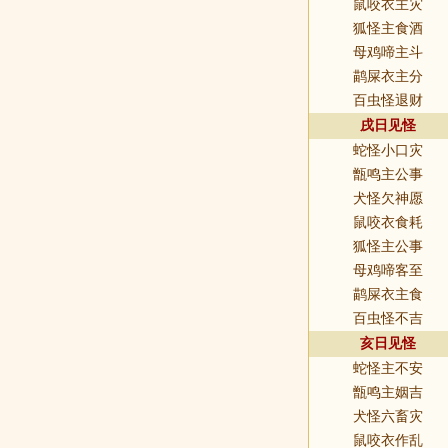
鼠咬衣主灾
狐怪主食酒
母鸡啼主斗
鹋屎衣主分
百虫怪退财
戌日见怪
蛇怪小口灾
甑鸣主公事
犬怪欠神愿
鼠咬衣食耗
狐怪主公事
母鸡啼客至
鹋屎衣主食
百虫怪不吉
亥日见怪
蛇怪主不安
甑鸣主姻吉
犬怪六畜灾
鼠咬衣作乱