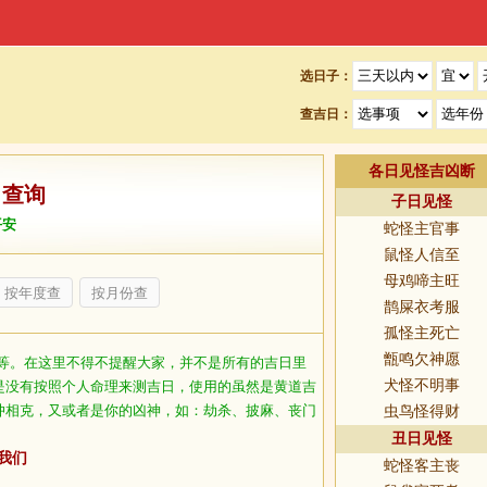
选日子：
查吉日：
各日见怪吉凶断
日查询
子日见怪
平安
蛇怪主官事
鼠怪人信至
母鸡啼主旺
按年度查
按月份查
鹊屎衣考服
孤怪主死亡
甑鸣欠神愿
等。在这里不得不提醒大家，并不是所有的吉日里
犬怪不明事
是没有按照个人命理来测吉日，使用的虽然是黄道吉
冲相克，又或者是你的凶神，如：劫杀、披麻、丧门
虫鸟怪得财
丑日见怪
我们
蛇怪客主丧