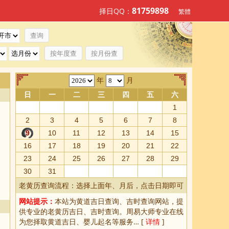
81759898
择日QQ：
繁體
按年度查
按月份查
年
月
日
一
二
三
四
五
六
1
2
3
4
5
6
7
8
9
10
11
12
13
14
15
16
17
18
19
20
21
22
23
24
25
26
27
28
29
30
31
老黄历查询流程：选择上面年、月后，点击日期即可
网站提示：
本站为
黄道吉日查询
、
吉时查询
网站，提
供专业的
老黄历吉日、吉时查询
。周易大师专业在线
为您择取
黄道吉日
、婴儿起名等服务… [
详情
]