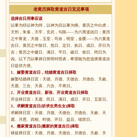
老黄历择取黄道吉日宜忌事项
选择吉日用事应该
以事为经以神为纬，以神为目以事为纲。黄历之中白虎，
天刑，朱雀，天牢，玄武，勾陈——为六黑道凶日；黄历
之中青龙，天德，玉堂，司命，明堂，金匮——为六黄道
吉日。黄历之中除日、危日、定日、执日、成日、开日为
吉；黄历之中建日、满日、平日、破日、收日、闭日为
凶。以下乃以事择日简明对照表，希望能为您选择黄道吉
日提供方便。
1、
嫁娶黄道吉日
，结婚黄道吉日择取
嫁娶结婚择日宜：天德、月德、天德合、月德合、天赦、
天愿、三合、天喜、六合、不将日。
2、
开业黄道吉日
、新张、开业黄道吉日择取
开业择日宜：天愿、民日、满日、成日、开日、五富日。
3、
求嗣黄道吉日
(祈求生男生女)择取
求嗣择日宜：天德、月德、天德合、月德合、天赦、天
愿、月恩、四相、时德、开日、益后、续世日。
4、
搬家黄道吉日
(搬家的黄道吉日)择取
移徙择日宜：天德、月德、天德合、月德合、天赦、天