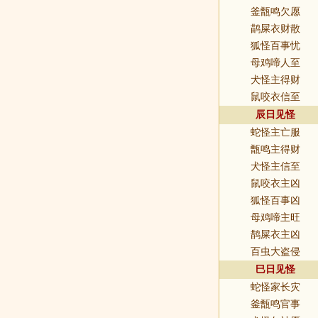
釜甑鸣欠愿
鹋屎衣财散
狐怪百事忧
母鸡啼人至
犬怪主得财
鼠咬衣信至
辰日见怪
蛇怪主亡服
甑鸣主得财
犬怪主信至
鼠咬衣主凶
狐怪百事凶
母鸡啼主旺
鹊屎衣主凶
百虫大盗侵
巳日见怪
蛇怪家长灾
釜甑鸣官事