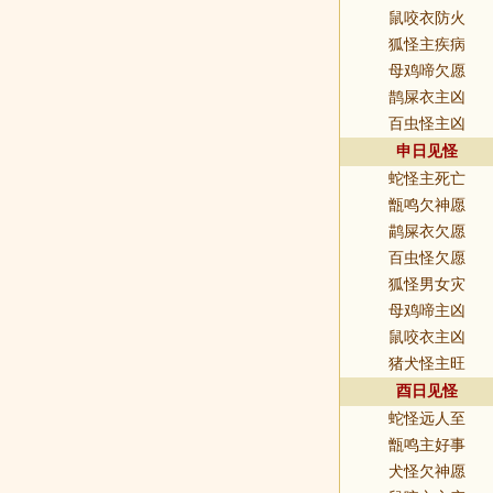
鼠咬衣防火
狐怪主疾病
母鸡啼欠愿
鹊屎衣主凶
百虫怪主凶
申日见怪
蛇怪主死亡
甑鸣欠神愿
鹋屎衣欠愿
百虫怪欠愿
狐怪男女灾
母鸡啼主凶
鼠咬衣主凶
猪犬怪主旺
酉日见怪
蛇怪远人至
甑鸣主好事
犬怪欠神愿