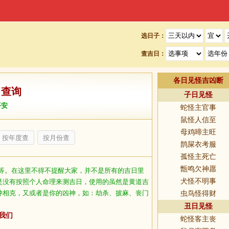
选日子：
查吉日：
各日见怪吉凶断
日查询
子日见怪
平安
蛇怪主官事
鼠怪人信至
母鸡啼主旺
按年度查
按月份查
鹊屎衣考服
孤怪主死亡
甑鸣欠神愿
等。在这里不得不提醒大家，并不是所有的吉日里
犬怪不明事
是没有按照个人命理来测吉日，使用的虽然是黄道吉
冲相克，又或者是你的凶神，如：劫杀、披麻、丧门
虫鸟怪得财
丑日见怪
我们
蛇怪客主丧