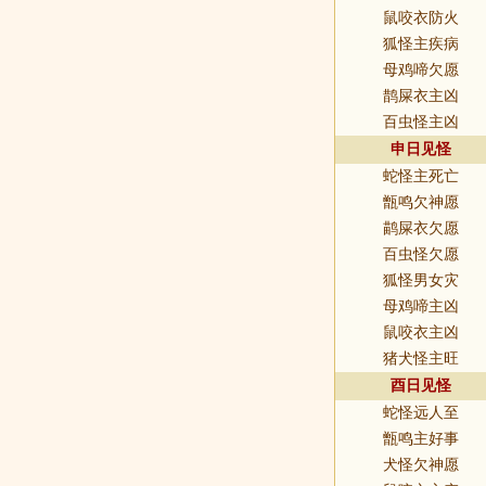
鼠咬衣防火
狐怪主疾病
母鸡啼欠愿
鹊屎衣主凶
百虫怪主凶
申日见怪
蛇怪主死亡
甑鸣欠神愿
鹋屎衣欠愿
百虫怪欠愿
狐怪男女灾
母鸡啼主凶
鼠咬衣主凶
猪犬怪主旺
酉日见怪
蛇怪远人至
甑鸣主好事
犬怪欠神愿