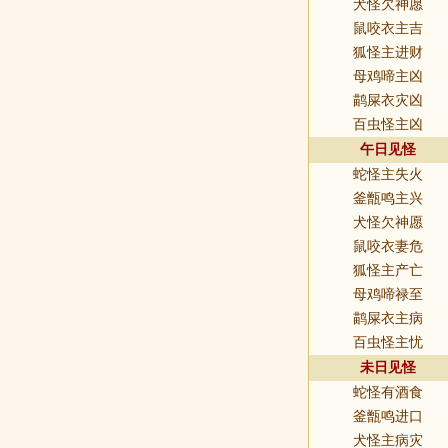
犬怪欠神愿
鼠咬衣主吉
狐怪主进财
母鸡啼主凶
鹋屎衣灾凶
百虫怪主凶
午日见怪
蛇怪主失火
釜甑鸣主兴
犬怪欠神愿
鼠咬衣妻危
狐怪主产亡
母鸡啼禄至
鹋屎衣主病
百虫怪主忧
未日见怪
蛇怪有酒食
釜甑鸣进口
犬怪主病灾