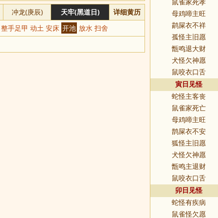
鼠雀家死孝
冲龙(庚辰)
天牢(黑道日)
详细黄历
母鸡啼主旺
鹋屎衣不祥
发 整手足甲 动土 安床
开池
放水 扫舍
孤怪主旧愿
甑鸣退大财
犬怪欠神愿
鼠咬衣口舌
寅日见怪
蛇怪主客丧
鼠雀家死亡
母鸡啼主旺
鹊屎衣不安
狐怪主旧愿
犬怪欠神愿
甑鸣主退财
鼠咬衣口舌
卯日见怪
蛇怪有疾病
鼠雀怪欠愿