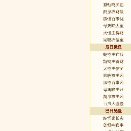
釜甑鸣欠愿
鹋屎衣财散
狐怪百事忧
母鸡啼人至
犬怪主得财
鼠咬衣信至
辰日见怪
蛇怪主亡服
甑鸣主得财
犬怪主信至
鼠咬衣主凶
狐怪百事凶
母鸡啼主旺
鹊屎衣主凶
百虫大盗侵
巳日见怪
蛇怪家长灾
釜甑鸣官事