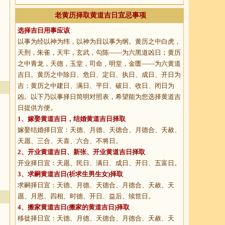
老黄历择取黄道吉日宜忌事项
选择吉日用事应该
以事为经以神为纬，以神为目以事为纲。黄历之中白虎，
天刑，朱雀，天牢，玄武，勾陈——为六黑道凶日；黄历
之中青龙，天德，玉堂，司命，明堂，金匮——为六黄道
吉日。黄历之中除日、危日、定日、执日、成日、开日为
吉；黄历之中建日、满日、平日、破日、收日、闭日为
凶。以下乃以事择日简明对照表，希望能为您选择黄道吉
日提供方便。
1、
嫁娶黄道吉日
，结婚黄道吉日择取
嫁娶结婚择日宜：天德、月德、天德合、月德合、天赦、
天愿、三合、天喜、六合、不将日。
2、
开业黄道吉日
、新张、开业黄道吉日择取
开业择日宜：天愿、民日、满日、成日、开日、五富日。
3、
求嗣黄道吉日
(祈求生男生女)择取
求嗣择日宜：天德、月德、天德合、月德合、天赦、天
愿、月恩、四相、时德、开日、益后、续世日。
4、
搬家黄道吉日
(搬家的黄道吉日)择取
移徙择日宜：天德、月德、天德合、月德合、天赦、天