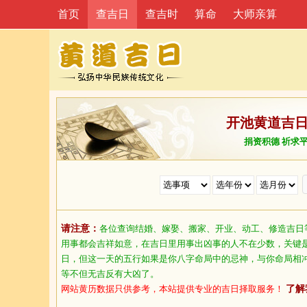
首页
查吉日
查吉时
算命
大师亲算
开池黄道吉
捐资积德 祈求
请注意：
各位查询结婚、嫁娶、搬家、开业、动工、修造吉日
用事都会吉祥如意，在吉日里用事出凶事的人不在少数，关键
日，但这一天的五行如果是你八字命局中的忌神，与你命局相
等不但无吉反有大凶了。
网站黄历数据只供参考，本站提供专业的吉日择取服务！
了解