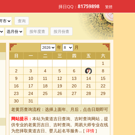
81759898
择日QQ：
繁體
按年度查
按月份查
年
月
日
一
二
三
四
五
六
1
2
3
4
5
6
7
8
9
10
11
12
13
14
15
16
17
18
19
20
21
22
23
24
25
26
27
28
29
30
31
老黄历查询流程：选择上面年、月后，点击日期即可
网站提示：
本站为
黄道吉日查询
、
吉时查询
网站，提
供专业的
老黄历吉日、吉时查询
。周易大师专业在线
为您择取
黄道吉日
、婴儿起名等服务… [
详情
]