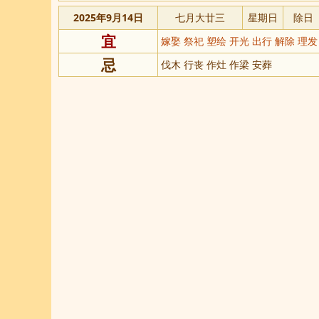
2025年9月14日
七月大廿三
星期日
除日
宜
嫁娶 祭祀 塑绘 开光 出行 解除 理
忌
伐木 行丧 作灶 作梁 安葬