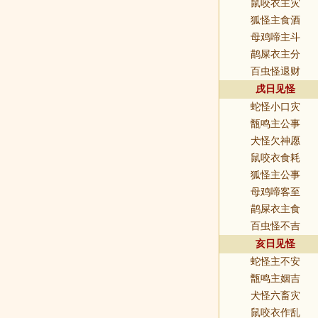
鼠咬衣主灾
狐怪主食酒
母鸡啼主斗
鹋屎衣主分
百虫怪退财
戌日见怪
蛇怪小口灾
甑鸣主公事
犬怪欠神愿
鼠咬衣食耗
狐怪主公事
母鸡啼客至
鹋屎衣主食
百虫怪不吉
亥日见怪
蛇怪主不安
甑鸣主姻吉
犬怪六畜灾
鼠咬衣作乱