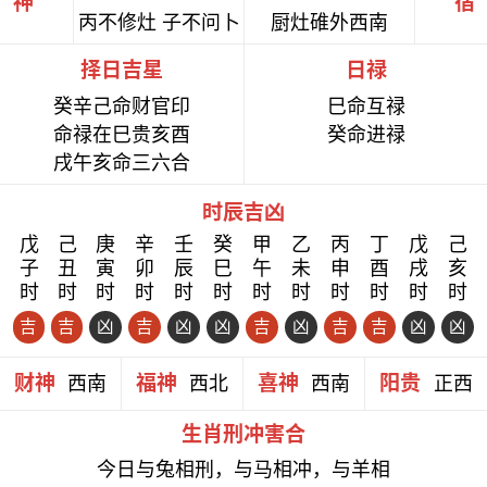
神
宿
丙不修灶 子不问卜
厨灶碓外西南
择日吉星
日禄
癸辛己命财官印
巳命互禄
命禄在巳贵亥酉
癸命进禄
戌午亥命三六合
时辰吉凶
戊
己
庚
辛
壬
癸
甲
乙
丙
丁
戊
己
子
丑
寅
卯
辰
巳
午
未
申
酉
戌
亥
时
时
时
时
时
时
时
时
时
时
时
时
吉
吉
凶
吉
凶
凶
吉
凶
吉
吉
凶
凶
财神
福神
喜神
阳贵
西南
西北
西南
正西
生肖刑冲害合
今日与兔相刑，与马相冲，与羊相