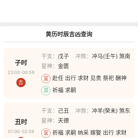
黄历时辰吉凶查询
干支：
戊子
冲煞：
冲马(壬午) 煞南
子时
星神：
金匮
23:00-00:59
赴任 出行 求财 见贵 祭祀 酬神
宜
吉
祈福 求嗣
忌
干支：
己丑
冲煞：
冲羊(癸未) 煞东
星神：
天德
丑时
01:00-02:59
祈福 求嗣 纳采 嫁娶 出行 求财
宜