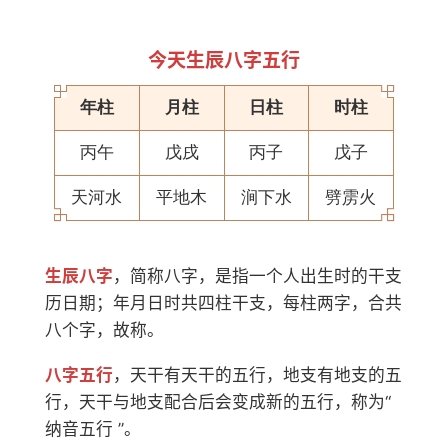
今天生辰八字五行
年柱
月柱
日柱
时柱
丙午
戊戌
丙子
戊子
天河水
平地木
涧下水
劈雳火
生辰八字
，简称八字，是指一个人出生时的干支
历日期；年月日时共四柱干支，每柱两字，合共
八个字，故称。
八字五行
，天干有天干的五行，地支有地支的五
行，天干与地支配合后会变成新的五行，称为“
纳音五行 ”。