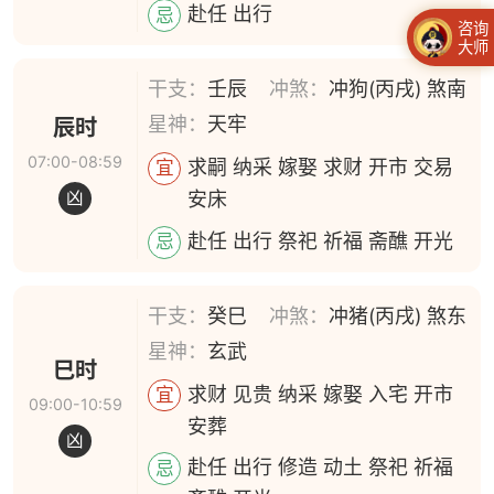
赴任 出行
忌
咨询
大师
干支：
壬辰
冲煞：
冲狗(丙戌) 煞南
星神：
天牢
辰时
07:00-08:59
求嗣 纳采 嫁娶 求财 开市 交易
宜
安床
凶
赴任 出行 祭祀 祈福 斋醮 开光
忌
干支：
癸巳
冲煞：
冲猪(丙戌) 煞东
星神：
玄武
巳时
求财 见贵 纳采 嫁娶 入宅 开市
宜
09:00-10:59
安葬
凶
赴任 出行 修造 动土 祭祀 祈福
忌