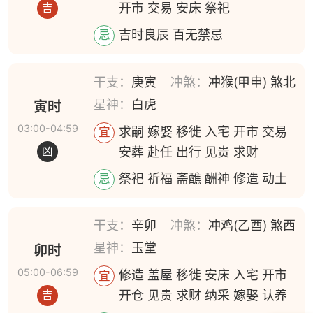
开市 交易 安床 祭祀
吉
吉时良辰 百无禁忌
忌
干支：
庚寅
冲煞：
冲猴(甲申) 煞北
星神：
白虎
寅时
03:00-04:59
求嗣 嫁娶 移徙 入宅 开市 交易
宜
安葬 赴任 出行 见贵 求财
凶
祭祀 祈福 斋醮 酬神 修造 动土
忌
干支：
辛卯
冲煞：
冲鸡(乙酉) 煞西
星神：
玉堂
卯时
05:00-06:59
修造 盖屋 移徙 安床 入宅 开市
宜
开仓 见贵 求财 纳采 嫁娶 认养
吉