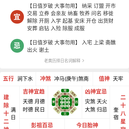
【日值岁破 大事勿用】 纳采 订盟 开市
交易 立券 会亲友 纳畜 牧养 问名 移徙
宜
解除 开厕 入学 起基 安床 开仓 出货财
安葬 启钻 入殓 除服 成服
【日值岁破 大事勿用】 入宅 上梁 斋醮
忌
出火 谢土
老黄历择日名词解释
五行
冲煞
值神
涧下水
冲马(庚午)煞南
天牢
吉神宜趋
凶神宜忌
建
二
天德 月德
灾煞 天火
除
十
时德 民日
大煞 归忌
满
奎
十
八
日
宿
二
星
彭祖百忌
今日胎神