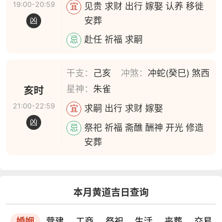
19:00-20:59
见贵 求财 出行 嫁娶 认养 移徙
宜
安葬
凶
赴任 祈福 求嗣
忌
干支：
己亥
冲煞：
冲蛇(癸巳) 煞西
星神：
朱雀
亥时
21:00-22:59
求嗣 出行 求财 嫁娶
宜
凶
祭祀 祈福 斋醮 酬神 开光 修造
忌
安葬
本月黄道吉日查询
婚姻
营建
工商
祭祀
生活
丧葬
交易