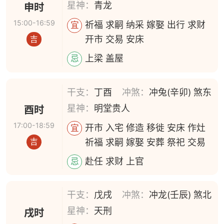
星神：
青龙
申时
15:00-16:59
祈福 求嗣 纳采 嫁娶 出行 求财
宜
开市 交易 安床
吉
上梁 盖屋
忌
干支：
丁酉
冲煞：
冲兔(辛卯) 煞东
星神：
明堂贵人
酉时
17:00-18:59
开市 入宅 修造 移徙 安床 作灶
宜
祈福 求嗣 嫁娶 安葬 祭祀 交易
吉
赴任 求财 上官
忌
干支：
戊戌
冲煞：
冲龙(壬辰) 煞北
星神：
天刑
戌时