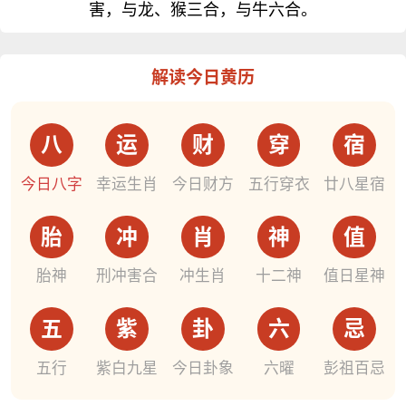
害，与龙、猴三合，与牛六合。
解读今日黄历
八
运
财
穿
宿
今日八字
幸运生肖
今日财方
五行穿衣
廿八星宿
胎
冲
肖
神
值
胎神
刑冲害合
冲生肖
十二神
值日星神
五
紫
卦
六
忌
五行
紫白九星
今日卦象
六曜
彭祖百忌