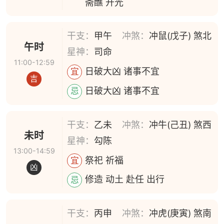
斋醮 开光
干支：
甲午
冲煞：
冲鼠(戊子) 煞北
午时
星神：
司命
11:00-12:59
日破大凶 诸事不宜
宜
吉
日破大凶 诸事不宜
忌
干支：
乙未
冲煞：
冲牛(己丑) 煞西
未时
星神：
勾陈
13:00-14:59
祭祀 祈福
宜
凶
修造 动土 赴任 出行
忌
干支：
丙申
冲煞：
冲虎(庚寅) 煞南