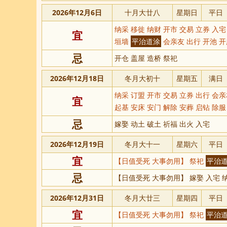
2026年12月6日
十月大廿八
星期日
平日
纳采 移徙 纳财 开市 交易 立券 入宅
宜
垣墙
平治道涂
会亲友 出行 开池 
忌
开仓 盖屋 造桥 祭祀
2026年12月18日
冬月大初十
星期五
满日
纳采 订盟 开市 交易 立券 出行 会
宜
起基 安床 安门 解除 安葬 启钻 除服
忌
嫁娶 动土 破土 祈福 出火 入宅
2026年12月19日
冬月大十一
星期六
平日
宜
【日值受死 大事勿用】 祭祀
平治
忌
【日值受死 大事勿用】 嫁娶 入宅 
2026年12月31日
冬月大廿三
星期四
平日
宜
【日值受死 大事勿用】 祭祀
平治