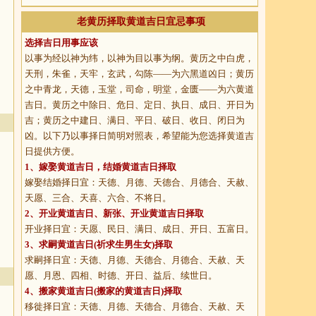
老黄历择取黄道吉日宜忌事项
选择吉日用事应该
以事为经以神为纬，以神为目以事为纲。黄历之中白虎，
天刑，朱雀，天牢，玄武，勾陈——为六黑道凶日；黄历
之中青龙，天德，玉堂，司命，明堂，金匮——为六黄道
吉日。黄历之中除日、危日、定日、执日、成日、开日为
吉；黄历之中建日、满日、平日、破日、收日、闭日为
凶。以下乃以事择日简明对照表，希望能为您选择黄道吉
日提供方便。
1、
嫁娶黄道吉日
，结婚黄道吉日择取
嫁娶结婚择日宜：天德、月德、天德合、月德合、天赦、
天愿、三合、天喜、六合、不将日。
2、
开业黄道吉日
、新张、开业黄道吉日择取
开业择日宜：天愿、民日、满日、成日、开日、五富日。
3、
求嗣黄道吉日
(祈求生男生女)择取
求嗣择日宜：天德、月德、天德合、月德合、天赦、天
愿、月恩、四相、时德、开日、益后、续世日。
4、
搬家黄道吉日
(搬家的黄道吉日)择取
移徙择日宜：天德、月德、天德合、月德合、天赦、天