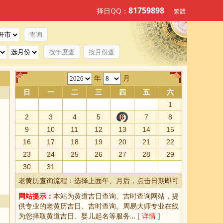
81759898
择日QQ：
繁體
按年度查
按月份查
年
月
日
一
二
三
四
五
六
1
2
3
4
5
6
7
8
9
10
11
12
13
14
15
16
17
18
19
20
21
22
23
24
25
26
27
28
29
30
31
老黄历查询流程：选择上面年、月后，点击日期即可
网站提示：
本站为
黄道吉日查询
、
吉时查询
网站，提
供专业的
老黄历吉日、吉时查询
。周易大师专业在线
为您择取
黄道吉日
、婴儿起名等服务… [
详情
]