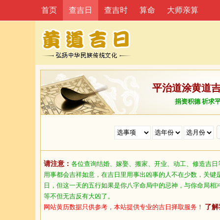
首页
查吉日
查吉时
算命
大师亲算
平治道涂黄道
捐资积德 祈求
请注意：
各位查询结婚、嫁娶、搬家、开业、动工、修造吉日
用事都会吉祥如意，在吉日里用事出凶事的人不在少数，关键
日，但这一天的五行如果是你八字命局中的忌神，与你命局相
等不但无吉反有大凶了。
网站黄历数据只供参考，本站提供专业的吉日择取服务！
了解