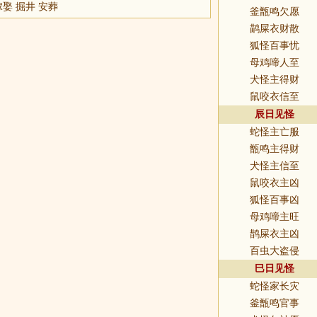
嫁娶 掘井 安葬
釜甑鸣欠愿
鹋屎衣财散
狐怪百事忧
母鸡啼人至
犬怪主得财
鼠咬衣信至
辰日见怪
蛇怪主亡服
甑鸣主得财
犬怪主信至
鼠咬衣主凶
狐怪百事凶
母鸡啼主旺
鹊屎衣主凶
百虫大盗侵
巳日见怪
蛇怪家长灾
釜甑鸣官事