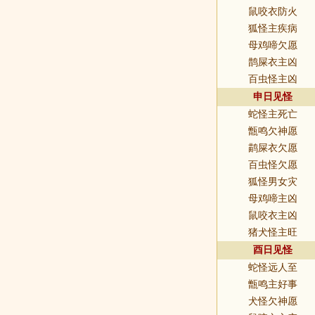
鼠咬衣防火
狐怪主疾病
母鸡啼欠愿
鹊屎衣主凶
百虫怪主凶
申日见怪
蛇怪主死亡
甑鸣欠神愿
鹋屎衣欠愿
百虫怪欠愿
狐怪男女灾
母鸡啼主凶
鼠咬衣主凶
猪犬怪主旺
酉日见怪
蛇怪远人至
甑鸣主好事
犬怪欠神愿