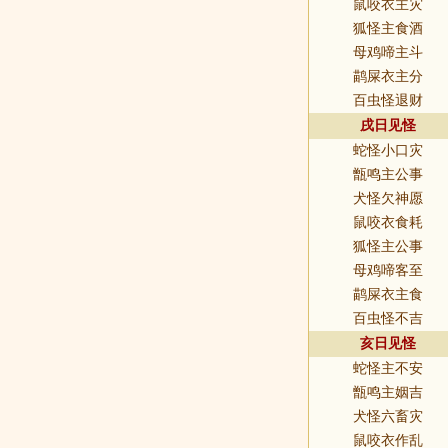
鼠咬衣主灾
狐怪主食酒
母鸡啼主斗
鹋屎衣主分
百虫怪退财
戌日见怪
蛇怪小口灾
甑鸣主公事
犬怪欠神愿
鼠咬衣食耗
狐怪主公事
母鸡啼客至
鹋屎衣主食
百虫怪不吉
亥日见怪
蛇怪主不安
甑鸣主姻吉
犬怪六畜灾
鼠咬衣作乱