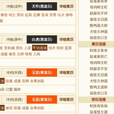
鼠雀家死孝
冲猴(戊申)
天牢(黑道日)
详细黄历
母鸡啼主旺
鹋屎衣不祥
 修造 动土 竖柱 起基 定磉 造庙 安香 出火 修饰
孤怪主旧愿
开厕
甑鸣退大财
犬怪欠神愿
鼠咬衣口舌
冲猴(庚申)
白虎(黑道日)
详细黄历
寅日见怪
亲友 安机械 竖柱 上梁
平治道涂
伐木 拆卸 盖屋
蛇怪主客丧
 成服 修坟 立碑 移柩 入殓
鼠雀家死亡
母鸡啼主旺
鹊屎衣不安
冲鸡(辛酉)
玉堂(黄道日)
详细黄历
狐怪主旧愿
道涂
除服 成服 安葬 余事勿取
犬怪欠神愿
甑鸣主退财
纳采 订盟 掘井
鼠咬衣口舌
冲鸡(癸酉)
玉堂(黄道日)
详细黄历
卯日见怪
蛇怪有疾病
道涂
修坟 除服 成服 余事勿取
鼠雀怪欠愿