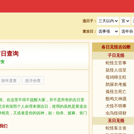
选日子：
查吉日：
各日见怪吉凶断
吉日查询
子日见怪
平安
蛇怪主官事
鼠怪人信至
母鸡啼主旺
按年度查
按月份查
鹊屎衣考服
孤怪主死亡
甑鸣欠神愿
等。在这里不得不提醒大家，并不是所有的吉日里
犬怪不明事
是没有按照个人命理来测吉日，使用的虽然是黄道吉
冲相克，又或者是你的凶神，如：劫杀、披麻、丧门
虫鸟怪得财
丑日见怪
我们
蛇怪客主丧