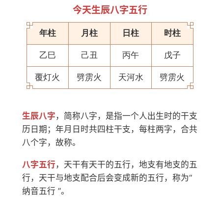
今天生辰八字五行
年柱
月柱
日柱
时柱
乙巳
己丑
丙午
戊子
覆灯火
劈雳火
天河水
劈雳火
生辰八字
，简称八字，是指一个人出生时的干支
历日期；年月日时共四柱干支，每柱两字，合共
八个字，故称。
八字五行
，天干有天干的五行，地支有地支的五
行，天干与地支配合后会变成新的五行，称为“
纳音五行 ”。