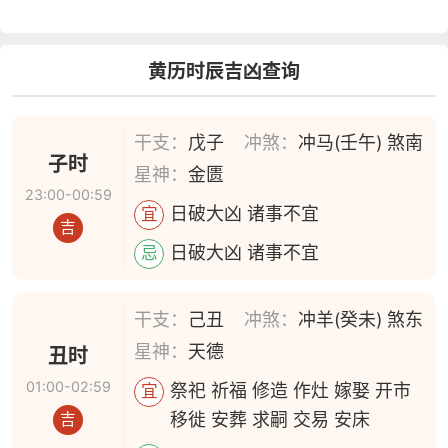
黄历时辰吉凶查询
干支：
戊子
冲煞：
冲马(壬午) 煞南
子时
星神：
金匮
23:00-00:59
日破大凶 诸事不宜
宜
吉
日破大凶 诸事不宜
忌
干支：
己丑
冲煞：
冲羊(癸未) 煞东
星神：
天德
丑时
01:00-02:59
祭祀 祈福 修造 作灶 嫁娶 开市
宜
移徙 安葬 求嗣 交易 安床
吉