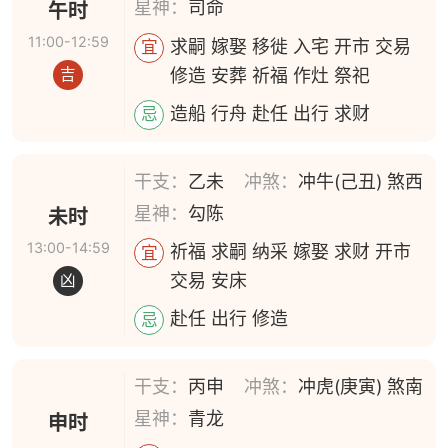
星神：
司命
午时
11:00-12:59
求嗣 嫁娶 移徙 入宅 开市 交易
宜
修造 安葬 祈福 作灶 祭祀
吉
造船 行舟 赴任 出行 求财
忌
干支：
乙未
冲煞：
冲牛(己丑) 煞西
星神：
勾陈
未时
13:00-14:59
祈福 求嗣 纳采 嫁娶 求财 开市
宜
交易 安床
凶
赴任 出行 修造
忌
干支：
丙申
冲煞：
冲虎(庚寅) 煞南
星神：
青龙
申时