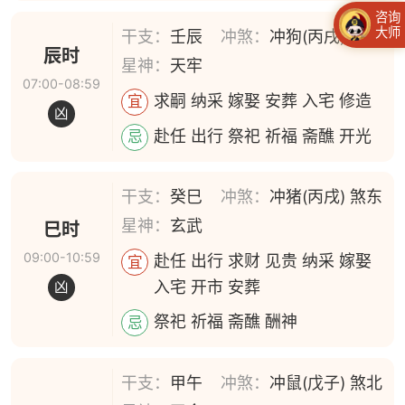
咨询
大师
干支：
壬辰
冲煞：
冲狗(丙戌) 煞南
辰时
星神：
天牢
07:00-08:59
求嗣 纳采 嫁娶 安葬 入宅 修造
宜
凶
赴任 出行 祭祀 祈福 斋醮 开光
忌
干支：
癸巳
冲煞：
冲猪(丙戌) 煞东
星神：
玄武
巳时
09:00-10:59
赴任 出行 求财 见贵 纳采 嫁娶
宜
入宅 开市 安葬
凶
祭祀 祈福 斋醮 酬神
忌
干支：
甲午
冲煞：
冲鼠(戊子) 煞北