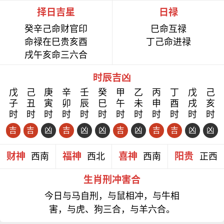
择日吉星
日禄
癸辛己命财官印
巳命互禄
命禄在巳贵亥酉
丁己命进禄
戌午亥命三六合
时辰吉凶
戊
己
庚
辛
壬
癸
甲
乙
丙
丁
戊
己
子
丑
寅
卯
辰
巳
午
未
申
酉
戌
亥
时
时
时
时
时
时
时
时
时
时
时
时
吉
吉
凶
吉
凶
凶
吉
凶
吉
吉
凶
凶
财神
福神
喜神
阳贵
西南
西北
西南
正西
生肖刑冲害合
今日与马自刑，与鼠相冲，与牛相
害，与虎、狗三合，与羊六合。