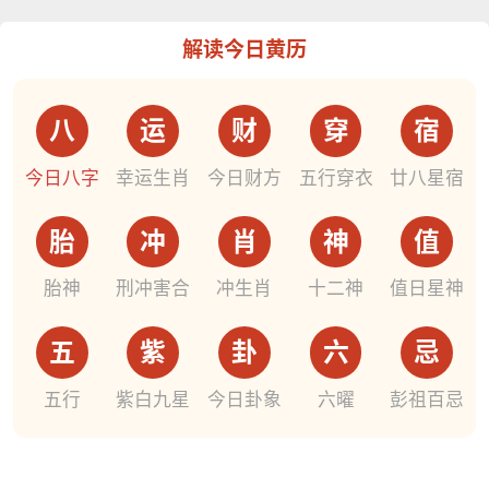
解读今日黄历
八
运
财
穿
宿
今日八字
幸运生肖
今日财方
五行穿衣
廿八星宿
胎
冲
肖
神
值
胎神
刑冲害合
冲生肖
十二神
值日星神
五
紫
卦
六
忌
五行
紫白九星
今日卦象
六曜
彭祖百忌