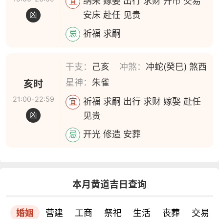
纳采 嫁娶 出行 求财 开市 交易
宜
安床 赴任 见贵
凶
祈福 求嗣
忌
干支：
己亥
冲煞：
冲蛇(癸巳) 煞西
星神：
朱雀
亥时
21:00-22:59
祈福 求嗣 出行 求财 嫁娶 赴任
宜
见贵
凶
开光 修造 安葬
忌
本月黄道吉日查询
婚姻
营建
工商
祭祀
生活
丧葬
交易