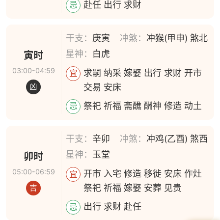
赴任 出行 求财
忌
干支：
庚寅
冲煞：
冲猴(甲申) 煞北
星神：
白虎
寅时
03:00-04:59
求嗣 纳采 嫁娶 出行 求财 开市
宜
交易 安床
凶
祭祀 祈福 斋醮 酬神 修造 动土
忌
干支：
辛卯
冲煞：
冲鸡(乙酉) 煞西
星神：
玉堂
卯时
05:00-06:59
开市 入宅 修造 移徙 安床 作灶
宜
祭祀 祈福 嫁娶 安葬 见贵
吉
出行 求财 赴任
忌