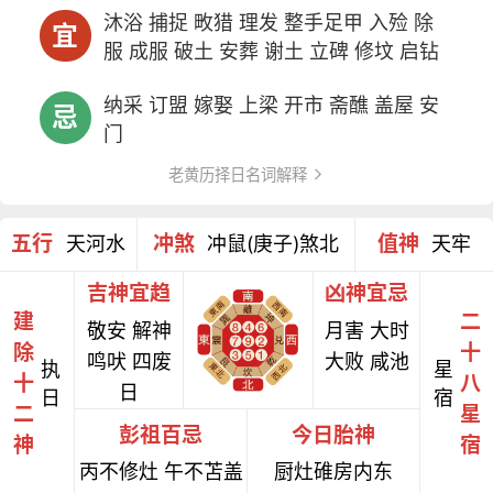
沐浴 捕捉 畋猎 理发 整手足甲 入殓 除
宜
服 成服 破土 安葬 谢土 立碑 修坟 启钻
纳采 订盟 嫁娶 上梁 开市 斋醮 盖屋 安
忌
门
老黄历择日名词解释
五行
冲煞
值神
天河水
冲鼠(庚子)煞北
天牢
吉神宜趋
凶神宜忌
建
二
敬安 解神
月害 大时
除
十
鸣吠 四废
大败 咸池
执
星
十
八
日
日
宿
二
星
彭祖百忌
今日胎神
神
宿
丙不修灶 午不苫盖
厨灶碓房内东