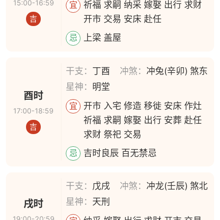
15:00-16:59
祈福 求嗣 纳采 嫁娶 出行 求财
宜
开市 交易 安床 赴任
吉
上梁 盖屋
忌
干支：
丁酉
冲煞：
冲兔(辛卯) 煞东
星神：
明堂
酉时
开市 入宅 修造 移徙 安床 作灶
宜
17:00-18:59
祈福 求嗣 嫁娶 出行 安葬 赴任
吉
求财 祭祀 交易
吉时良辰 百无禁忌
忌
干支：
戊戌
冲煞：
冲龙(壬辰) 煞北
星神：
天刑
戌时
19:00-20:59