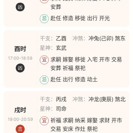
安葬
凶
赴任 修造 移徙 出行 开光
忌
干支：
乙酉
冲煞：
冲兔(己卯) 煞东
星神：
玄武
酉时
17:00-18:59
求嗣 嫁娶 移徙 入宅 开市 交易
宜
安葬 祈福 祭祀
凶
赴任 出行 修造 动土
忌
干支：
丙戌
冲煞：
冲龙(庚辰) 煞北
星神：
司命
戌时
19:00-20:59
祈福 求嗣 纳采 嫁娶 求财 开市
宜
交易 安床 作灶 祭祀
吉