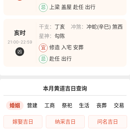
上梁 盖屋 赴任 出行
忌
干支：
丁亥
冲煞：
冲蛇(辛巳) 煞西
亥时
星神：
勾陈
21:00-22:59
修造 入宅 安葬
宜
凶
赴任 出行
忌
本月黄道吉日查询
婚姻
营建
工商
祭祀
生活
丧葬
交易
嫁娶吉日
纳采吉日
问名吉日