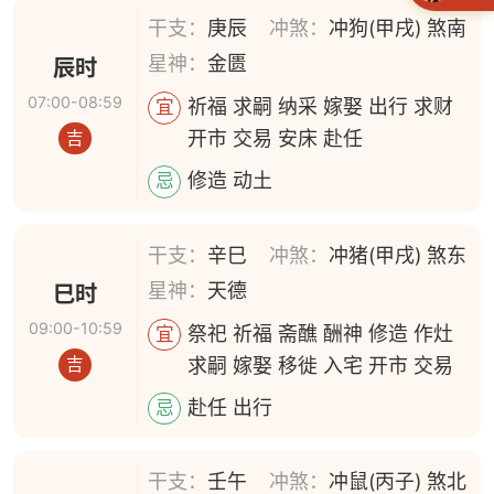
干支：
庚辰
冲煞：
冲狗(甲戌) 煞南
星神：
金匮
辰时
07:00-08:59
祈福 求嗣 纳采 嫁娶 出行 求财
宜
开市 交易 安床 赴任
吉
修造 动土
忌
干支：
辛巳
冲煞：
冲猪(甲戌) 煞东
星神：
天德
巳时
09:00-10:59
祭祀 祈福 斋醮 酬神 修造 作灶
宜
求嗣 嫁娶 移徙 入宅 开市 交易
吉
赴任 出行
忌
干支：
壬午
冲煞：
冲鼠(丙子) 煞北