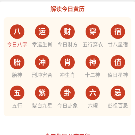
解读今日黄历
八
运
财
穿
宿
今日八字
幸运生肖
今日财方
五行穿衣
廿八星宿
胎
冲
肖
神
值
胎神
刑冲害合
冲生肖
十二神
值日星神
五
紫
卦
六
忌
五行
紫白九星
今日卦象
六曜
彭祖百忌