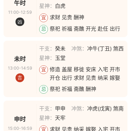
午时
星神：
白虎
11:00-12:59
求财 见贵 酬神
宜
凶
祭祀 祈福 斋醮 开光 赴任 出行
忌
干支：
癸未
冲煞：
冲牛(丁丑) 煞西
星神：
玉堂
未时
13:00-14:59
修造 盖屋 移徙 安床 入宅 开市
宜
开仓 出行 求财 见贵 纳采 嫁娶
吉
祭祀 祈福 斋醮 酬神
忌
干支：
甲申
冲煞：
冲虎(戊寅) 煞南
星神：
天牢
申时
15:00-16:59
求财 见贵 纳采 嫁娶 入宅 开市
宜