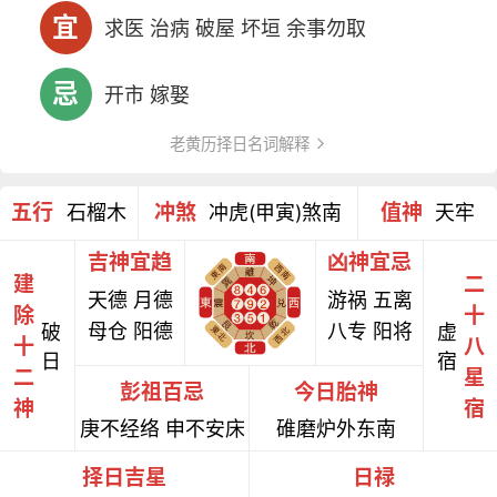
宜
求医 治病 破屋 坏垣 余事勿取
忌
开市 嫁娶
老黄历择日名词解释
五行
冲煞
值神
石榴木
冲虎(甲寅)煞南
天牢
吉神宜趋
凶神宜忌
建
二
天德 月德
游祸 五离
除
十
母仓 阳德
八专 阳将
破
虚
十
八
日
宿
二
星
彭祖百忌
今日胎神
神
宿
庚不经络 申不安床
碓磨炉外东南
择日吉星
日禄