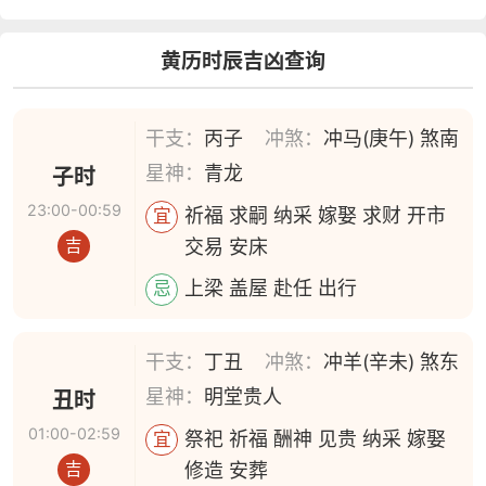
黄历时辰吉凶查询
干支：
丙子
冲煞：
冲马(庚午) 煞南
星神：
青龙
子时
23:00-00:59
祈福 求嗣 纳采 嫁娶 求财 开市
宜
交易 安床
吉
上梁 盖屋 赴任 出行
忌
干支：
丁丑
冲煞：
冲羊(辛未) 煞东
星神：
明堂贵人
丑时
01:00-02:59
祭祀 祈福 酬神 见贵 纳采 嫁娶
宜
修造 安葬
吉