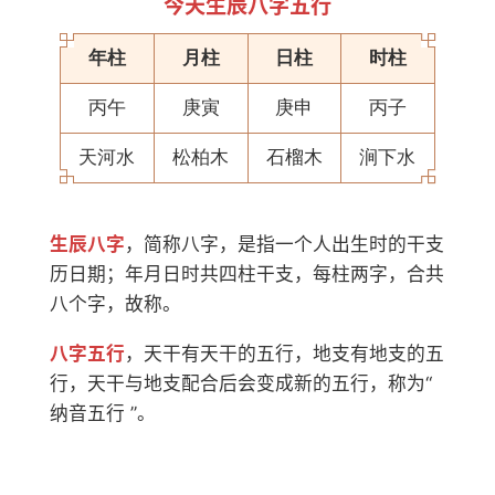
今天生辰八字五行
年柱
月柱
日柱
时柱
丙午
庚寅
庚申
丙子
天河水
松柏木
石榴木
涧下水
生辰八字
，简称八字，是指一个人出生时的干支
历日期；年月日时共四柱干支，每柱两字，合共
八个字，故称。
八字五行
，天干有天干的五行，地支有地支的五
行，天干与地支配合后会变成新的五行，称为“
纳音五行 ”。