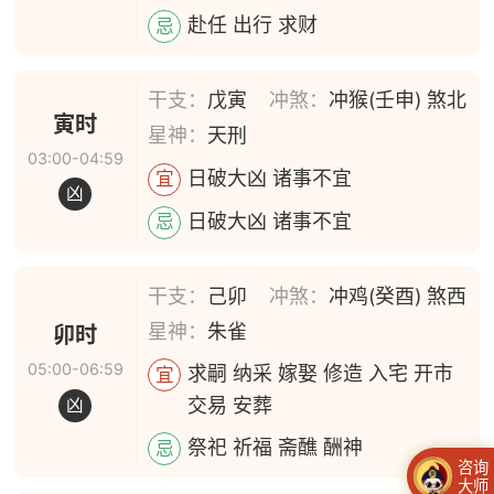
赴任 出行 求财
忌
干支：
戊寅
冲煞：
冲猴(壬申) 煞北
寅时
星神：
天刑
03:00-04:59
日破大凶 诸事不宜
宜
凶
日破大凶 诸事不宜
忌
干支：
己卯
冲煞：
冲鸡(癸酉) 煞西
星神：
朱雀
卯时
05:00-06:59
求嗣 纳采 嫁娶 修造 入宅 开市
宜
交易 安葬
凶
祭祀 祈福 斋醮 酬神
忌
咨询
大师