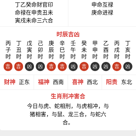
丁乙癸命财官印
申命互禄
命禄在申贵丑未
庚命进禄
寅戌未命三六合
时辰吉凶
丙
丁
戊
己
庚
辛
壬
癸
甲
乙
丙
丁
子
丑
寅
卯
辰
巳
午
未
申
酉
戌
亥
时
时
时
时
时
时
时
时
时
时
时
时
吉
吉
凶
凶
吉
吉
凶
吉
凶
凶
吉
凶
财神
福神
喜神
阳贵
正东
西南
西北
东北
生肖刑冲害合
今日与虎、蛇相刑，与虎相冲，与
猪相害，与鼠、龙三合，与蛇六
合。