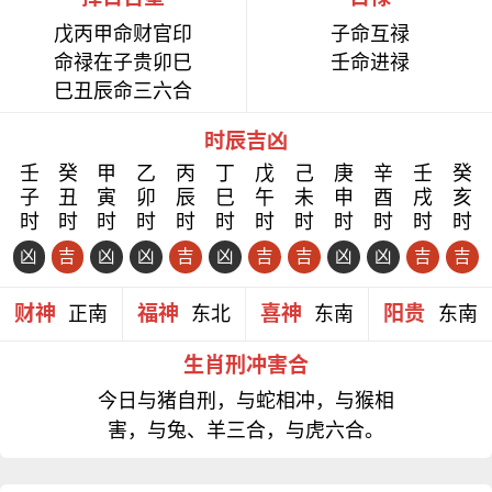
戊丙甲命财官印
子命互禄
命禄在子贵卯巳
壬命进禄
巳丑辰命三六合
时辰吉凶
壬
癸
甲
乙
丙
丁
戊
己
庚
辛
壬
癸
子
丑
寅
卯
辰
巳
午
未
申
酉
戌
亥
时
时
时
时
时
时
时
时
时
时
时
时
凶
吉
凶
凶
吉
凶
吉
吉
凶
凶
吉
吉
财神
福神
喜神
阳贵
正南
东北
东南
东南
生肖刑冲害合
今日与猪自刑，与蛇相冲，与猴相
害，与兔、羊三合，与虎六合。