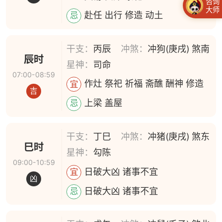
咨询
大师
赴任 出行 修造 动土
忌
干支：
丙辰
冲煞：
冲狗(庚戌) 煞南
辰时
星神：
司命
07:00-08:59
作灶 祭祀 祈福 斋醮 酬神 修造
宜
吉
上梁 盖屋
忌
干支：
丁巳
冲煞：
冲猪(庚戌) 煞东
巳时
星神：
勾陈
09:00-10:59
日破大凶 诸事不宜
宜
凶
日破大凶 诸事不宜
忌