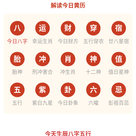
解读今日黄历
八
运
财
穿
宿
今日八字
幸运生肖
今日财方
五行穿衣
廿八星宿
胎
冲
肖
神
值
胎神
刑冲害合
冲生肖
十二神
值日星神
五
紫
卦
六
忌
五行
紫白九星
今日卦象
六曜
彭祖百忌
今天生辰八字五行