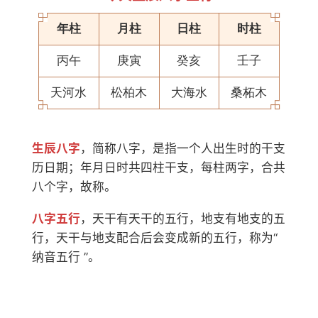
年柱
月柱
日柱
时柱
丙午
庚寅
癸亥
壬子
天河水
松柏木
大海水
桑柘木
生辰八字
，简称八字，是指一个人出生时的干支
历日期；年月日时共四柱干支，每柱两字，合共
八个字，故称。
八字五行
，天干有天干的五行，地支有地支的五
行，天干与地支配合后会变成新的五行，称为“
纳音五行 ”。