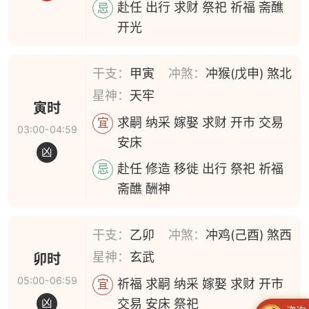
赴任 出行 求财 祭祀 祈福 斋醮
忌
开光
干支：
甲寅
冲煞：
冲猴(戊申) 煞北
星神：
天牢
寅时
求嗣 纳采 嫁娶 求财 开市 交易
宜
03:00-04:59
安床
凶
赴任 修造 移徙 出行 祭祀 祈福
忌
斋醮 酬神
干支：
乙卯
冲煞：
冲鸡(己酉) 煞西
星神：
玄武
卯时
05:00-06:59
祈福 求嗣 纳采 嫁娶 求财 开市
宜
交易 安床 祭祀
凶