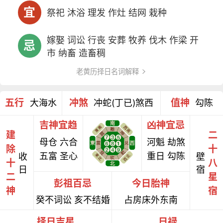
宜
祭祀 沐浴 理发 作灶 结网 栽种
嫁娶 词讼 行丧 安葬 牧养 伐木 作梁 开
忌
市 纳畜 造畜稠
老黄历择日名词解释
五行
冲煞
值神
大海水
冲蛇(丁已)煞西
勾陈
吉神宜趋
凶神宜忌
建
二
母仓 六合
河魁 劫煞
除
十
五富 圣心
重日 勾陈
收
壁
十
八
日
宿
二
星
彭祖百忌
今日胎神
神
宿
癸不词讼 亥不结婚
占房床外东南
择日吉星
日禄