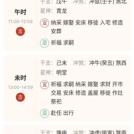
干支：
戊午
冲煞：
冲鼠(壬子) 煞北
星神：
青龙
午时
11:00-12:59
纳采 嫁娶 安床 移徙 入宅 修造
宜
安葬
吉
祈福 求嗣
忌
干支：
己未
冲煞：
冲牛(癸丑) 煞西
星神：
明堂
未时
祈福 求嗣 纳采 嫁娶 求财 开市
宜
13:00-14:59
交易 安床 修造 盖屋 移徙 作灶
吉
祭祀
赴任 出行
忌
干支：
庚申
冲煞：
冲虎(甲寅) 煞南