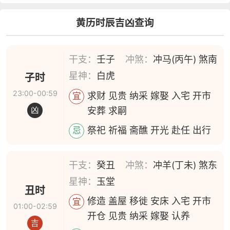
黄历时辰吉凶查询
干支：
壬子
冲煞：
冲马(丙午) 煞南
星神：
白虎
子时
23:00-00:59
求财 见贵 纳采 嫁娶 入宅 开市
宜
安葬 求嗣
凶
祭祀 祈福 斋醮 开光 赴任 出行
忌
干支：
癸丑
冲煞：
冲羊(丁未) 煞东
星神：
玉堂
丑时
修造 盖屋 移徙 安床 入宅 开市
宜
01:00-02:59
开仓 见贵 纳采 嫁娶 认养
吉