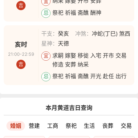
纳采 嫁娶 开市 安葬
宜
吉
祭祀 祈福 斋醮 酬神
忌
干支：
癸亥
冲煞：
冲蛇(丁巳) 煞西
星神：
天德
亥时
21:00-22:59
求嗣 嫁娶 移徙 入宅 开市 交易
宜
修造 安葬 纳采
吉
祭祀 祈福 斋醮 开光 赴任 出行
忌
本月黄道吉日查询
婚姻
营建
工商
祭祀
生活
丧葬
交易