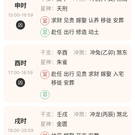
申时
星神：
天刑
15:00-16:59
求财 见贵 嫁娶 认养 移徙 安葬
宜
凶
赴任 出行 修造 动土
忌
干支：
辛酉
冲煞：
冲兔(乙卯) 煞东
星神：
朱雀
酉时
17:00-18:59
赴任 出行 见贵 求财 嫁娶 入宅
宜
移徙 安葬
凶
忌
干支：
壬戌
冲煞：
冲龙(丙辰) 煞北
戌时
星神：
金匮
19:00-20:59