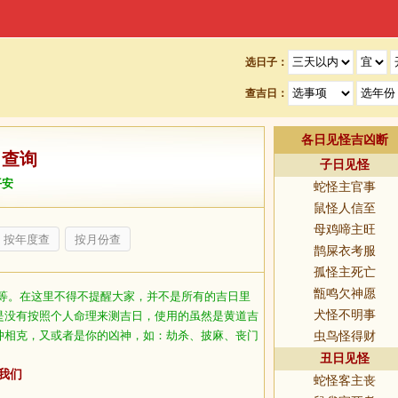
选日子：
查吉日：
各日见怪吉凶断
日查询
子日见怪
平安
蛇怪主官事
鼠怪人信至
母鸡啼主旺
按年度查
按月份查
鹊屎衣考服
孤怪主死亡
甑鸣欠神愿
等。在这里不得不提醒大家，并不是所有的吉日里
犬怪不明事
是没有按照个人命理来测吉日，使用的虽然是黄道吉
冲相克，又或者是你的凶神，如：劫杀、披麻、丧门
虫鸟怪得财
丑日见怪
我们
蛇怪客主丧