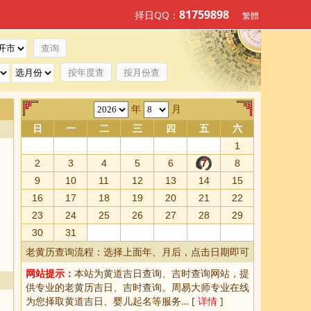
81759898
择日QQ：
繁體
按年度查
按月份查
年
月
日
一
二
三
四
五
六
1
2
3
4
5
6
7
8
9
10
11
12
13
14
15
16
17
18
19
20
21
22
23
24
25
26
27
28
29
30
31
老黄历查询流程：选择上面年、月后，点击日期即可
网站提示：
本站为
黄道吉日查询
、
吉时查询
网站，提
供专业的
老黄历吉日、吉时查询
。周易大师专业在线
为您择取
黄道吉日
、婴儿起名等服务… [
详情
]