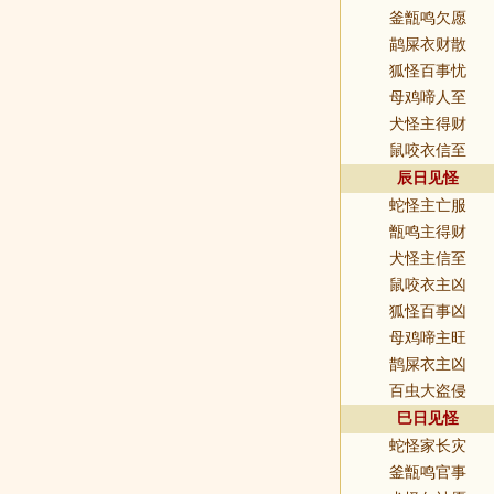
釜甑鸣欠愿
鹋屎衣财散
狐怪百事忧
母鸡啼人至
犬怪主得财
鼠咬衣信至
辰日见怪
蛇怪主亡服
甑鸣主得财
犬怪主信至
鼠咬衣主凶
狐怪百事凶
母鸡啼主旺
鹊屎衣主凶
百虫大盗侵
巳日见怪
蛇怪家长灾
釜甑鸣官事