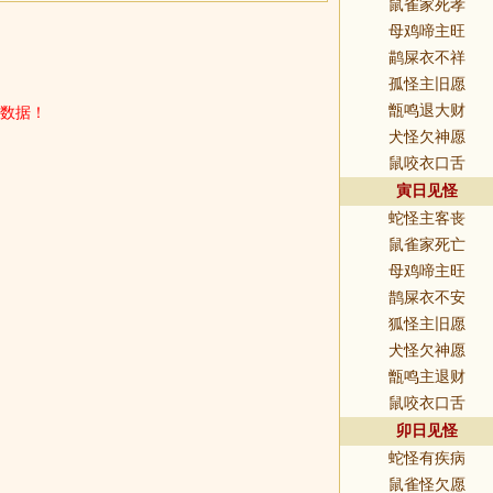
鼠雀家死孝
母鸡啼主旺
鹋屎衣不祥
孤怪主旧愿
数据！
甑鸣退大财
犬怪欠神愿
鼠咬衣口舌
寅日见怪
蛇怪主客丧
鼠雀家死亡
母鸡啼主旺
鹊屎衣不安
狐怪主旧愿
犬怪欠神愿
甑鸣主退财
鼠咬衣口舌
卯日见怪
蛇怪有疾病
鼠雀怪欠愿