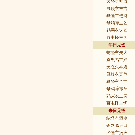
犬怪欠神愿
鼠咬衣主吉
狐怪主进财
母鸡啼主凶
鹋屎衣灾凶
百虫怪主凶
午日见怪
蛇怪主失火
釜甑鸣主兴
犬怪欠神愿
鼠咬衣妻危
狐怪主产亡
母鸡啼禄至
鹋屎衣主病
百虫怪主忧
未日见怪
蛇怪有酒食
釜甑鸣进口
犬怪主病灾