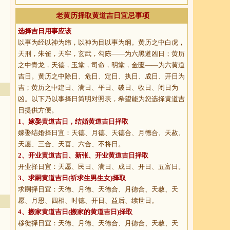
老黄历择取黄道吉日宜忌事项
选择吉日用事应该
以事为经以神为纬，以神为目以事为纲。黄历之中白虎，
天刑，朱雀，天牢，玄武，勾陈——为六黑道凶日；黄历
之中青龙，天德，玉堂，司命，明堂，金匮——为六黄道
吉日。黄历之中除日、危日、定日、执日、成日、开日为
吉；黄历之中建日、满日、平日、破日、收日、闭日为
凶。以下乃以事择日简明对照表，希望能为您选择黄道吉
日提供方便。
1、
嫁娶黄道吉日
，结婚黄道吉日择取
嫁娶结婚择日宜：天德、月德、天德合、月德合、天赦、
天愿、三合、天喜、六合、不将日。
2、
开业黄道吉日
、新张、开业黄道吉日择取
开业择日宜：天愿、民日、满日、成日、开日、五富日。
3、
求嗣黄道吉日
(祈求生男生女)择取
求嗣择日宜：天德、月德、天德合、月德合、天赦、天
愿、月恩、四相、时德、开日、益后、续世日。
4、
搬家黄道吉日
(搬家的黄道吉日)择取
移徙择日宜：天德、月德、天德合、月德合、天赦、天