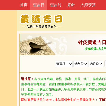
首页
查吉日
查吉时
算命
大师亲算
针灸黄道吉
捐资积德 祈求
请注意：
各位查询结婚、嫁娶、搬家、开业、动工、修造吉日
用事都会吉祥如意，在吉日里用事出凶事的人不在少数，关键
日，但这一天的五行如果是你八字命局中的忌神，与你命局相
等不但无吉反有大凶了。
网站黄历数据只供参考，本站提供专业的吉日择取服务！
了解