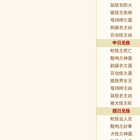
鼠咬衣防火
狐怪主疾病
母鸡啼欠愿
鹊屎衣主凶
百虫怪主凶
申日见怪
蛇怪主死亡
甑鸣欠神愿
鹋屎衣欠愿
百虫怪欠愿
狐怪男女灾
母鸡啼主凶
鼠咬衣主凶
猪犬怪主旺
酉日见怪
蛇怪远人至
甑鸣主好事
犬怪欠神愿