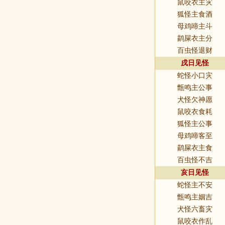
鼠咬衣主灾
狐怪主食酒
母鸡啼主斗
鹋屎衣主分
百虫怪退财
戌日见怪
蛇怪小口灾
甑鸣主公事
犬怪欠神愿
鼠咬衣食耗
狐怪主公事
母鸡啼客至
鹋屎衣主食
百虫怪不吉
亥日见怪
蛇怪主不安
甑鸣主姻吉
犬怪六畜灾
鼠咬衣作乱