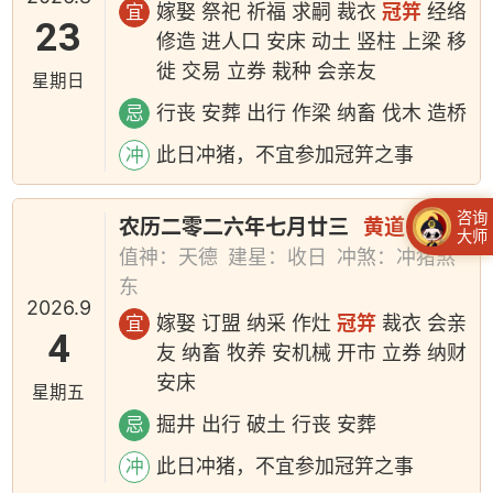
嫁娶 祭祀 祈福 求嗣 裁衣
冠笄
经络
宜
23
修造 进人口 安床 动土 竖柱 上梁 移
徙 交易 立券 栽种 会亲友
星期日
行丧 安葬 出行 作梁 纳畜 伐木 造桥
忌
此日冲猪，不宜参加冠笄之事
冲
咨询
农历二零二六年七月廿三
黄道日
大师
值神：天德
建星：收日
冲煞：冲猪煞
东
2026.9
嫁娶 订盟 纳采 作灶
冠笄
裁衣 会亲
宜
4
友 纳畜 牧养 安机械 开市 立券 纳财
安床
星期五
掘井 出行 破土 行丧 安葬
忌
此日冲猪，不宜参加冠笄之事
冲