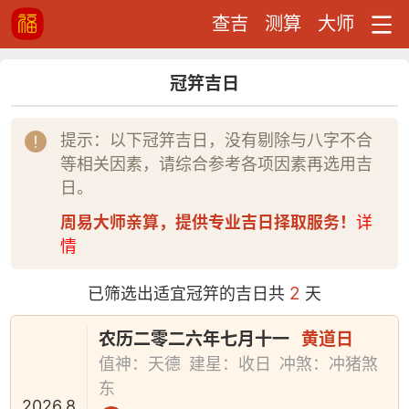
查吉
测算
大师
冠笄吉日
提示：以下冠笄吉日，没有剔除与八字不合
等相关因素，请综合参考各项因素再选用吉
日。
周易大师亲算，提供专业吉日择取服务！
详
情
2
已筛选出适宜冠笄的吉日共
天
农历二零二六年七月十一
黄道日
值神：天德
建星：收日
冲煞：冲猪煞
东
2026.8