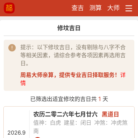
查吉
测算
大师
修坟吉日
提示：以下修坟吉日，没有剔除与八字不合
等相关因素，请综合参考各项因素再选用吉
日。
周易大师亲算，提供专业吉日择取服务！
详
情
1
已筛选出适宜修坟的吉日共
天
农历二零二六年七月廿六
黑道日
值神：白虎
建星：闭日
冲煞：冲虎煞
南
2026.9