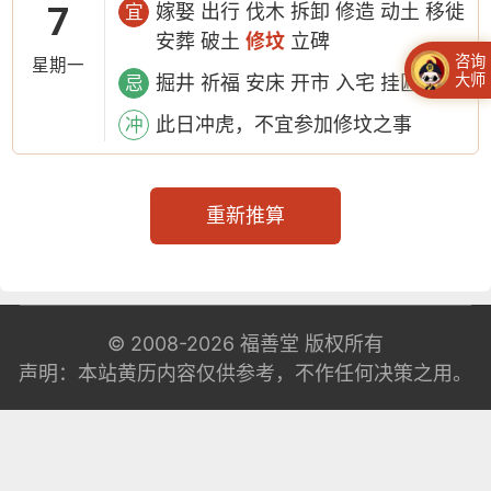
7
嫁娶 出行 伐木 拆卸 修造 动土 移徙
宜
安葬 破土
修坟
立碑
咨询
星期一
大师
掘井 祈福 安床 开市 入宅 挂匾 开光
忌
此日冲虎，不宜参加修坟之事
冲
重新推算
© 2008-2026
福善堂
版权所有
声明：本站黄历内容仅供参考，不作任何决策之用。