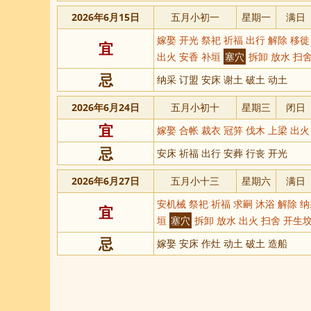
2026年6月15日
五月小初一
星期一
满日
嫁娶 开光 祭祀 祈福 出行 解除 移徙
宜
出火 安香 补垣
塞穴
拆卸 放水 扫舍
忌
纳采 订盟 安床 谢土 破土 动土
2026年6月24日
五月小初十
星期三
闭日
宜
嫁娶 合帐 裁衣 冠笄 伐木 上梁 出火
忌
安床 祈福 出行 安葬 行丧 开光
2026年6月27日
五月小十三
星期六
满日
安机械 祭祀 祈福 求嗣 沐浴 解除 纳
宜
垣
塞穴
拆卸 放水 出火 扫舍 开生坟
忌
嫁娶 安床 作灶 动土 破土 造船