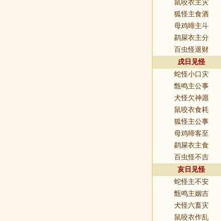
鼠咬衣主灾
狐怪主食酒
母鸡啼主斗
鹋屎衣主分
百虫怪退财
戌日见怪
蛇怪小口灾
甑鸣主公事
犬怪欠神愿
鼠咬衣食耗
狐怪主公事
母鸡啼客至
鹋屎衣主食
百虫怪不吉
亥日见怪
蛇怪主不安
甑鸣主姻吉
犬怪六畜灾
鼠咬衣作乱