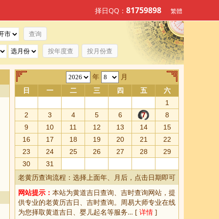
81759898
择日QQ：
繁體
按年度查
按月份查
年
月
日
一
二
三
四
五
六
1
2
3
4
5
6
7
8
9
10
11
12
13
14
15
16
17
18
19
20
21
22
23
24
25
26
27
28
29
30
31
老黄历查询流程：选择上面年、月后，点击日期即可
网站提示：
本站为
黄道吉日查询
、
吉时查询
网站，提
供专业的
老黄历吉日、吉时查询
。周易大师专业在线
为您择取
黄道吉日
、婴儿起名等服务… [
详情
]