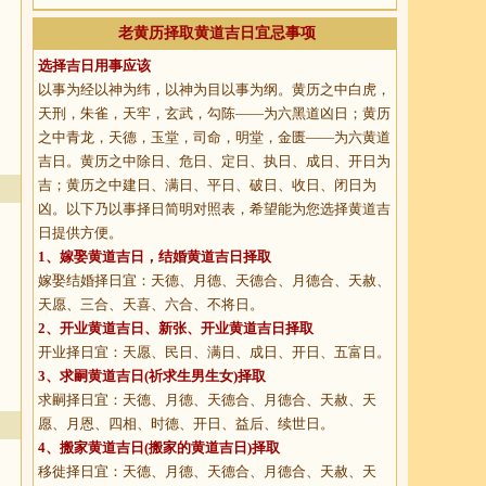
老黄历择取黄道吉日宜忌事项
选择吉日用事应该
以事为经以神为纬，以神为目以事为纲。黄历之中白虎，
天刑，朱雀，天牢，玄武，勾陈——为六黑道凶日；黄历
之中青龙，天德，玉堂，司命，明堂，金匮——为六黄道
吉日。黄历之中除日、危日、定日、执日、成日、开日为
吉；黄历之中建日、满日、平日、破日、收日、闭日为
凶。以下乃以事择日简明对照表，希望能为您选择黄道吉
日提供方便。
1、
嫁娶黄道吉日
，结婚黄道吉日择取
嫁娶结婚择日宜：天德、月德、天德合、月德合、天赦、
天愿、三合、天喜、六合、不将日。
2、
开业黄道吉日
、新张、开业黄道吉日择取
开业择日宜：天愿、民日、满日、成日、开日、五富日。
3、
求嗣黄道吉日
(祈求生男生女)择取
求嗣择日宜：天德、月德、天德合、月德合、天赦、天
愿、月恩、四相、时德、开日、益后、续世日。
4、
搬家黄道吉日
(搬家的黄道吉日)择取
移徙择日宜：天德、月德、天德合、月德合、天赦、天