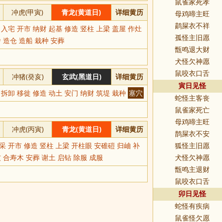
鼠雀家死孝
冲虎(甲寅)
青龙(黄道日)
详细黄历
母鸡啼主旺
鹋屎衣不祥
 入宅 开市 纳财 起基 修造 竖柱 上梁 盖屋 作灶
孤怪主旧愿
 造仓 造船 栽种 安葬
甑鸣退大财
犬怪欠神愿
鼠咬衣口舌
冲猪(癸亥)
玄武(黑道日)
详细黄历
寅日见怪
 拆卸 移徙 修造 动土 安门 纳财 筑堤 栽种
塞穴
蛇怪主客丧
鼠雀家死亡
母鸡啼主旺
冲虎(丙寅)
青龙(黄道日)
详细黄历
鹊屎衣不安
采 开市 修造 竖柱 上梁 开柱眼 安碓磑 归岫 补
狐怪主旧愿
 合寿木 安葬 谢土 启钻 除服 成服
犬怪欠神愿
甑鸣主退财
鼠咬衣口舌
卯日见怪
蛇怪有疾病
鼠雀怪欠愿