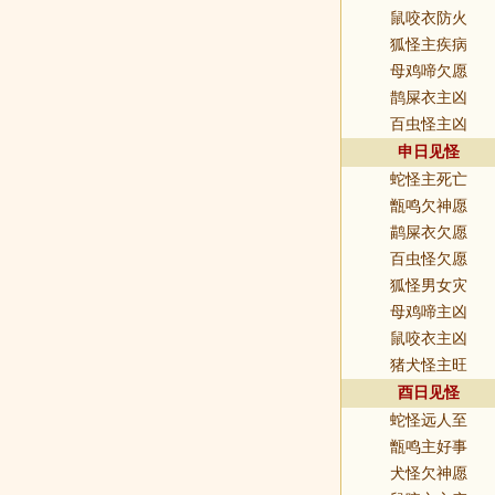
鼠咬衣防火
狐怪主疾病
母鸡啼欠愿
鹊屎衣主凶
百虫怪主凶
申日见怪
蛇怪主死亡
甑鸣欠神愿
鹋屎衣欠愿
百虫怪欠愿
狐怪男女灾
母鸡啼主凶
鼠咬衣主凶
猪犬怪主旺
酉日见怪
蛇怪远人至
甑鸣主好事
犬怪欠神愿