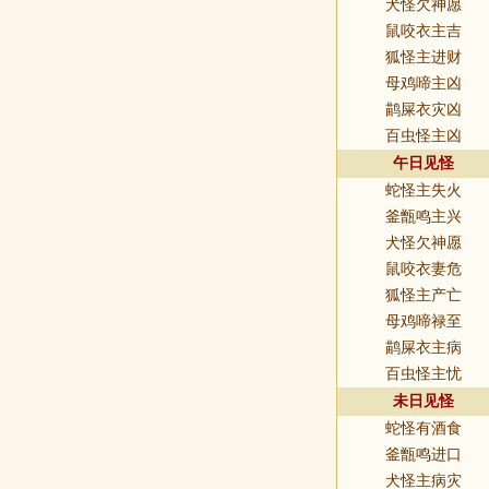
犬怪欠神愿
鼠咬衣主吉
狐怪主进财
母鸡啼主凶
鹋屎衣灾凶
百虫怪主凶
午日见怪
蛇怪主失火
釜甑鸣主兴
犬怪欠神愿
鼠咬衣妻危
狐怪主产亡
母鸡啼禄至
鹋屎衣主病
百虫怪主忧
未日见怪
蛇怪有酒食
釜甑鸣进口
犬怪主病灾