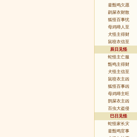
釜甑鸣欠愿
鹋屎衣财散
狐怪百事忧
母鸡啼人至
犬怪主得财
鼠咬衣信至
辰日见怪
蛇怪主亡服
甑鸣主得财
犬怪主信至
鼠咬衣主凶
狐怪百事凶
母鸡啼主旺
鹊屎衣主凶
百虫大盗侵
巳日见怪
蛇怪家长灾
釜甑鸣官事