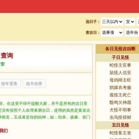
选日子：
查吉日：
各日见怪吉凶断
日查询
子日见怪
平安
蛇怪主官事
鼠怪人信至
母鸡啼主旺
按年度查
按月份查
鹊屎衣考服
孤怪主死亡
甑鸣欠神愿
等。在这里不得不提醒大家，并不是所有的吉日里
犬怪不明事
是没有按照个人命理来测吉日，使用的虽然是黄道吉
冲相克，又或者是你的凶神，如：劫杀、披麻、丧门
虫鸟怪得财
丑日见怪
我们
蛇怪客主丧