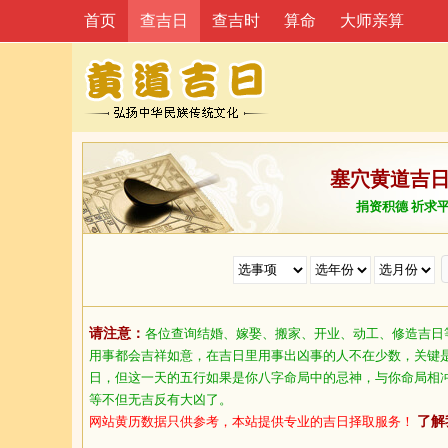
首页
查吉日
查吉时
算命
大师亲算
塞穴黄道吉
捐资积德 祈求
请注意：
各位查询结婚、嫁娶、搬家、开业、动工、修造吉日
用事都会吉祥如意，在吉日里用事出凶事的人不在少数，关键
日，但这一天的五行如果是你八字命局中的忌神，与你命局相
等不但无吉反有大凶了。
网站黄历数据只供参考，本站提供专业的吉日择取服务！
了解