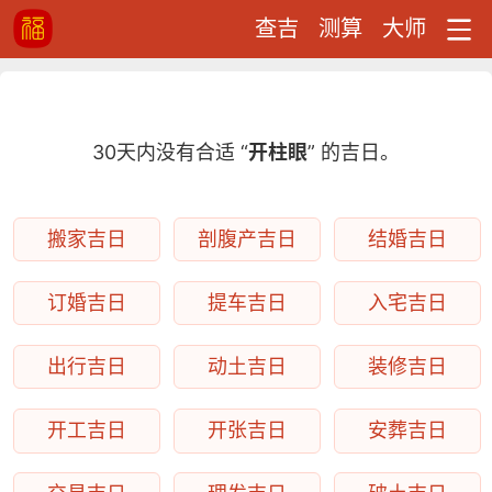
查吉
测算
大师
30天内没有合适 “
开柱眼
” 的吉日。
搬家吉日
剖腹产吉日
结婚吉日
订婚吉日
提车吉日
入宅吉日
出行吉日
动土吉日
装修吉日
开工吉日
开张吉日
安葬吉日