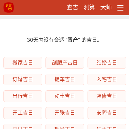
查吉
测算
大师
30天内没有合适 “
置产
” 的吉日。
搬家吉日
剖腹产吉日
结婚吉日
订婚吉日
提车吉日
入宅吉日
出行吉日
动土吉日
装修吉日
开工吉日
开张吉日
安葬吉日