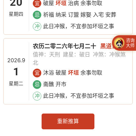
20
破屋
坏垣
治病 余事勿取
宜
星期四
祈福 纳采 订盟 嫁娶 入宅 安葬
忌
此日冲猴，不宜参加坏垣之事
冲
咨询
农历二零二六年七月二十
黑道日
大师
值神：天刑
建星：破日
冲煞：冲猴煞
2026.9
北
1
沐浴 破屋
坏垣
余事勿取
宜
星期二
斋醮 开市
忌
此日冲猴，不宜参加坏垣之事
冲
重新推算