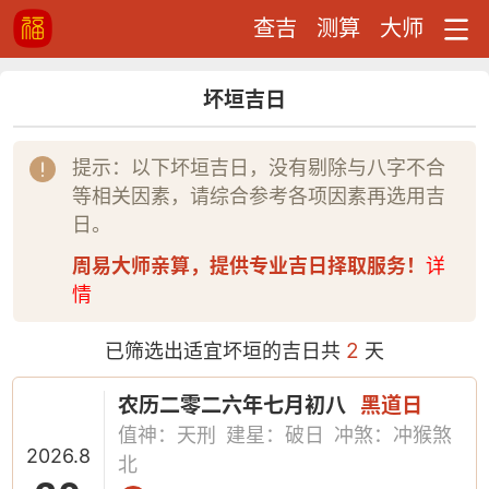
查吉
测算
大师
坏垣吉日
提示：以下坏垣吉日，没有剔除与八字不合
等相关因素，请综合参考各项因素再选用吉
日。
周易大师亲算，提供专业吉日择取服务！
详
情
2
已筛选出适宜坏垣的吉日共
天
农历二零二六年七月初八
黑道日
值神：天刑
建星：破日
冲煞：冲猴煞
2026.8
北