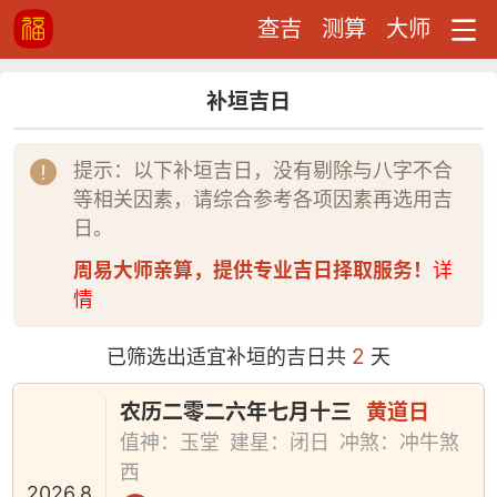
查吉
测算
大师
补垣吉日
提示：以下补垣吉日，没有剔除与八字不合
等相关因素，请综合参考各项因素再选用吉
日。
周易大师亲算，提供专业吉日择取服务！
详
情
2
已筛选出适宜补垣的吉日共
天
农历二零二六年七月十三
黄道日
值神：玉堂
建星：闭日
冲煞：冲牛煞
西
2026.8