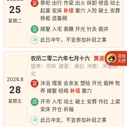
祭祀 出行 作梁 出火 拆卸 修造 动土
宜
25
起基 安床
补垣
塞穴 入殓 破土 安葬
移柩 造畜稠
星期二
嫁娶 入宅 斋醮 开光 针灸 掘井
忌
此日冲牛，不宜参加补垣之事
冲
咨询
农历二零二六年七月十六
黄道日
大师
值神：司命
建星：满日
冲煞：冲龙煞
北
2026.8
沐浴 理发 会亲友 塑绘 开光 栽种 牧
宜
28
养 嫁娶 经络
补垣
塞穴
星期五
开市 入宅 动土 破土 安葬 作灶 上梁
忌
安床 开仓 祈福
此日冲龙，不宜参加补垣之事
冲