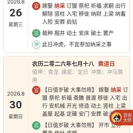
2026.8
嫁娶
纳采
订盟 祭祀 祈福 求嗣 出行
宜
26
解除 竖柱 入宅 移徙 纳财 上梁 纳畜
入殓 安葬 启钻
星期三
栽种 掘井 动土 安床 破土 置产
忌
此日冲虎，不宜参加纳采之事
冲
农历二零二六年七月十八
黄道日
值神：青龙
建星：定日
冲煞：冲马煞
南
【日值岁破 大事勿用】 嫁娶
纳采
订
宜
2026.8
盟 祭祀 祈福 斋醮 普渡 移徙 入宅 出
30
行 安机械 开光 修造 动土 竖柱 上梁
盖屋 起基 定磉 安门 安葬 破土
咨询
星期日
大师
【日值岁破 大事勿用】 开市 立券
忌