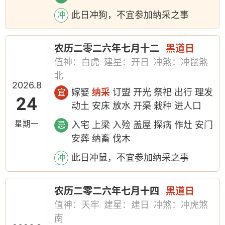
此日冲狗，不宜参加纳采之事
冲
农历二零二六年七月十二
黑道日
值神：白虎
建星：开日
冲煞：冲鼠煞
北
2026.8
嫁娶
纳采
订盟 开光 祭祀 出行 理发
宜
24
动土 安床 放水 开渠 栽种 进人口
星期一
入宅 上梁 入殓 盖屋 探病 作灶 安门
忌
安葬 纳畜 伐木
此日冲鼠，不宜参加纳采之事
冲
农历二零二六年七月十四
黑道日
值神：天牢
建星：建日
冲煞：冲虎煞
南