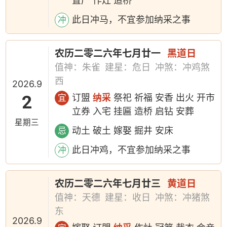
置产 作灶 造桥
此日冲马，不宜参加纳采之事
冲
农历二零二六年七月廿一
黑道日
值神：朱雀
建星：危日
冲煞：冲鸡煞
西
2026.9
2
订盟
纳采
祭祀 祈福 安香 出火 开市
宜
立券 入宅 挂匾 造桥 启钻 安葬
星期三
动土 破土 嫁娶 掘井 安床
忌
此日冲鸡，不宜参加纳采之事
冲
农历二零二六年七月廿三
黄道日
值神：天德
建星：收日
冲煞：冲猪煞
东
2026.9