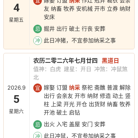
嫁娶 订盟
纳采
作灶 冠笄 裁衣 会亲
宜
4
友 纳畜 牧养 安机械 开市 立券 纳财
安床
星期五
掘井 出行 破土 行丧 安葬
忌
此日冲猪，不宜参加纳采之事
冲
农历二零二六年七月廿四
黑道日
值神：白虎
建星：开日
冲煞：冲鼠煞
北
2026.9
嫁娶 订盟
纳采
祭祀 斋醮 普渡 解除
宜
5
出行 会亲友 开市 纳财 修造 动土 竖
柱 上梁 开光 开仓 出货财 纳畜 牧养
星期六
开池 破土 启钻
出火 入宅 盖屋 安门 安葬
忌
此日冲鼠，不宜参加纳采之事
冲