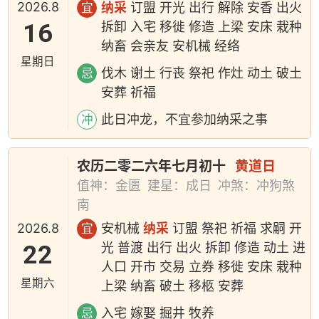
2026.8
纳采
订盟 开光 出行 解除 安香 出火
宜
16
拆卸 入宅 移徙 修造 上梁 安床 栽种
纳畜 会亲友 安机械 经络
星期日
伐木 谢土 行丧 祭祀 作灶 动土 破土
忌
安葬 祈福
此日冲龙，不宜参加纳采之事
冲
农历二零二六年七月初十
黄道日
值神：金匮
建星：成日
冲煞：冲狗煞
南
2026.8
安机械
纳采
订盟 祭祀 祈福 求嗣 开
宜
22
光 普渡 出行 出火 拆卸 修造 动土 进
人口 开市 交易 立券 移徙 安床 栽种
星期六
上梁 纳畜 破土 移柩 安葬
入宅 嫁娶 掘井 牧养
忌