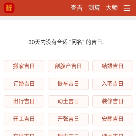
查吉
测算
大师
30天内没有合适 “
问名
” 的吉日。
搬家吉日
剖腹产吉日
结婚吉日
订婚吉日
提车吉日
入宅吉日
出行吉日
动土吉日
装修吉日
开工吉日
开张吉日
安葬吉日