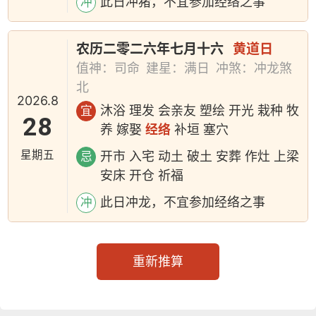
此日冲猪，不宜参加经络之事
冲
农历二零二六年七月十六
黄道日
值神：司命
建星：满日
冲煞：冲龙煞
北
2026.8
沐浴 理发 会亲友 塑绘 开光 栽种 牧
宜
28
养 嫁娶
经络
补垣 塞穴
星期五
开市 入宅 动土 破土 安葬 作灶 上梁
忌
安床 开仓 祈福
此日冲龙，不宜参加经络之事
冲
重新推算